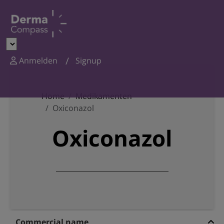
Anmelden
Signup
Home
Medikamenten
Oxiconazol
Oxiconazol
Commercial name