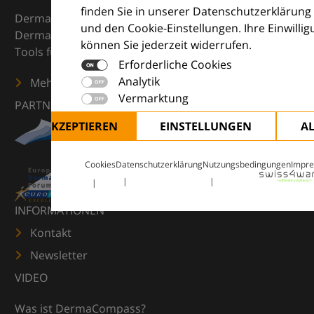
finden Sie in unserer Datenschutzerklärung
DermaCompass ist Ihr digitaler Kompass für die
und den Cookie-Einstellungen. Ihre Einwilli
Dermatologie – mit Wissen, Bildern und praktischen
können Sie jederzeit widerrufen.
Tools für den klinischen Alltag.
Erforderliche Cookies
Analytik
Mehr erfahren
Vermarktung
PARTNER
ALLE AKZEPTIEREN
EINSTELLUNGEN
A
Cookies
Datenschutzerklärung
Nutzungsbedingungen
Impr
INFORMATIONEN
Kontakt
Newsletter
VIDEO
Was ist DermaCompass?