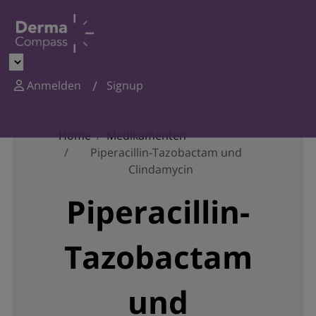
Anmelden
Signup
Home
Medikamenten
Piperacillin-Tazobactam und
Clindamycin
Piperacillin-
Tazobactam
und