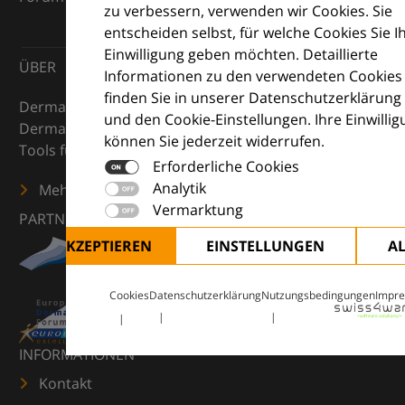
zu verbessern, verwenden wir Cookies. Sie
entscheiden selbst, für welche Cookies Sie I
Einwilligung geben möchten. Detaillierte
ÜBER
Informationen zu den verwendeten Cookies
finden Sie in unserer Datenschutzerklärung
DermaCompass ist Ihr digitaler Kompass für die
und den Cookie-Einstellungen. Ihre Einwilli
Dermatologie – mit Wissen, Bildern und praktischen
können Sie jederzeit widerrufen.
Tools für den klinischen Alltag.
Erforderliche Cookies
Analytik
Mehr erfahren
Vermarktung
PARTNER
ALLE AKZEPTIEREN
EINSTELLUNGEN
A
Cookies
Datenschutzerklärung
Nutzungsbedingungen
Impr
INFORMATIONEN
Kontakt