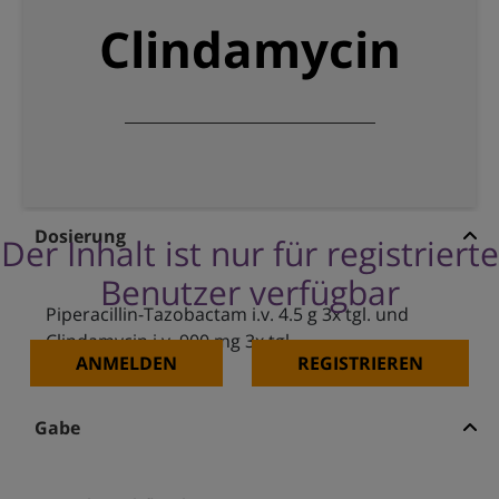
Clindamycin
Dosierung
Der Inhalt ist nur für registrierte
Benutzer verfügbar
Piperacillin-Tazobactam i.v. 4.5 g 3x tgl. und
Clindamycin i.v. 900 mg 3x tgl.
ANMELDEN
REGISTRIEREN
Gabe