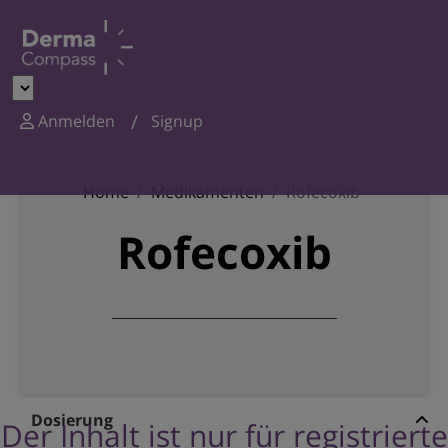
Anmelden
Signup
Home
Medikamenten
Rofecoxib
Rofecoxib
Dosierung
Der Inhalt ist nur für registrierte