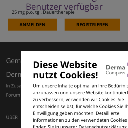
Benutzer verfügbar
25 mg p.o. tgl. Dauertherapie
ANMELDEN
REGISTRIEREN
Gemeinsam für Exzellenz in der
Diese Website
nutzt Cookies!
Dermatologie
Um unsere Inhalte optimal an Ihre Bedürfni
In Zusammenarbeit mit dem European Dermatology
anzupassen und unsere Website kontinuierl
Forum (EDF) und Euroderm Excellence
zu verbessern, verwenden wir Cookies. Sie
entscheiden selbst, für welche Cookies Sie I
Einwilligung geben möchten. Detaillierte
ÜBER
Informationen zu den verwendeten Cookies
finden Sie in unserer Datenschutzerklärung