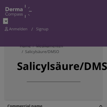
Anmelden
Signup
Home
Medikamenten
Salicylsäure/DMSO
Salicylsäure/DM
Commercial name