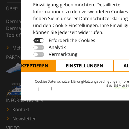
Einwilligung geben möchten. Detaillierte
ÜBER
Informationen zu den verwendeten Cookies
finden Sie in unserer Datenschutzerklärung
DermaCompass ist Ihr digitaler Kompass für die
und den Cookie-Einstellungen. Ihre Einwilli
Dermatologie – mit Wissen, Bildern und praktischen
können Sie jederzeit widerrufen.
Tools für den klinischen Alltag.
Erforderliche Cookies
Analytik
Mehr erfahren
Vermarktung
PARTNER
ALLE AKZEPTIEREN
EINSTELLUNGEN
A
Cookies
Datenschutzerklärung
Nutzungsbedingungen
Impr
INFORMATIONEN
Kontakt
Newsletter
VIDEO