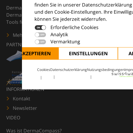
finden Sie in unserer Datenschutzerklärung
DermaCompass ist Ihr digitaler Kompass für die
und den Cookie-Einstellungen. Ihre Einwilli
Dermatologie – mit Wissen, Bildern und praktischen
können Sie jederzeit widerrufen.
Tools für den klinischen Alltag.
Erforderliche Cookies
Analytik
Mehr erfahren
Vermarktung
PARTNER
ALLE AKZEPTIEREN
EINSTELLUNGEN
A
Cookies
Datenschutzerklärung
Nutzungsbedingungen
Impr
INFORMATIONEN
Kontakt
Newsletter
VIDEO
Was ist DermaCompass?