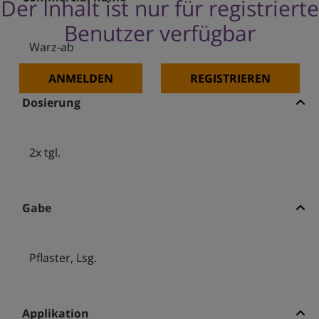
Der Inhalt ist nur für registrierte
Benutzer verfügbar
Warz-ab
ANMELDEN
REGISTRIEREN
Dosierung
2x tgl.
Gabe
Pflaster, Lsg.
Applikation