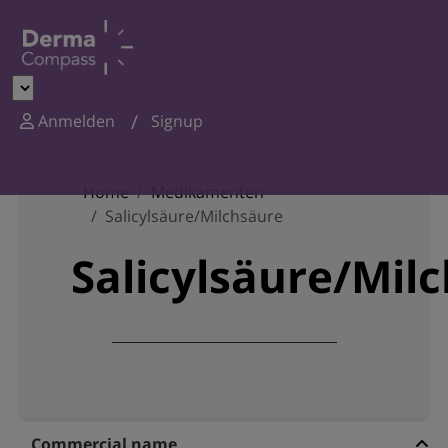
Anmelden
Signup
Home
Medikamenten
Salicylsäure/Milchsäure
Salicylsäure/Mil
Commercial name