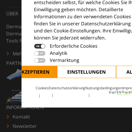
entscheiden selbst, für welche Cookies Sie I
Einwilligung geben möchten. Detaillierte
ÜBER
Informationen zu den verwendeten Cookies
finden Sie in unserer Datenschutzerklärung
DermaCompass ist Ihr digitaler Kompass für die
und den Cookie-Einstellungen. Ihre Einwilli
Dermatologie – mit Wissen, Bildern und praktischen
können Sie jederzeit widerrufen.
Tools für den klinischen Alltag.
Erforderliche Cookies
Analytik
Mehr erfahren
Vermarktung
PARTNER
ALLE AKZEPTIEREN
EINSTELLUNGEN
A
Cookies
Datenschutzerklärung
Nutzungsbedingungen
Impr
INFORMATIONEN
Kontakt
Newsletter