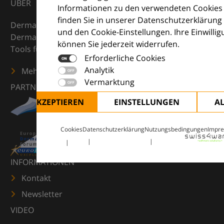
ÜBER
Informationen zu den verwendeten Cookies
finden Sie in unserer Datenschutzerklärung
DermaCompass ist Ihr digitaler Kompass für die
und den Cookie-Einstellungen. Ihre Einwilli
Dermatologie – mit Wissen, Bildern und praktischen
können Sie jederzeit widerrufen.
Tools für den klinischen Alltag.
Erforderliche Cookies
Analytik
Mehr erfahren
Vermarktung
PARTNER
ALLE AKZEPTIEREN
EINSTELLUNGEN
A
Cookies
Datenschutzerklärung
Nutzungsbedingungen
Impr
INFORMATIONEN
Kontakt
Newsletter
VIDEO