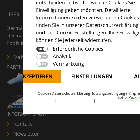
entscheiden selbst, für welche Cookies Sie I
Einwilligung geben möchten. Detaillierte
ÜBER
Informationen zu den verwendeten Cookies
finden Sie in unserer Datenschutzerklärung
DermaCompass ist Ihr digitaler Kompass für die
und den Cookie-Einstellungen. Ihre Einwilli
Dermatologie – mit Wissen, Bildern und praktischen
können Sie jederzeit widerrufen.
Tools für den klinischen Alltag.
Erforderliche Cookies
Analytik
Mehr erfahren
Vermarktung
PARTNER
ALLE AKZEPTIEREN
EINSTELLUNGEN
A
Cookies
Datenschutzerklärung
Nutzungsbedingungen
Impr
INFORMATIONEN
Kontakt
Newsletter