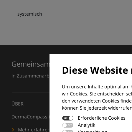
systemisch
Gemeinsam für Exzellenz in der Der
Diese Website 
In Zusammenarbeit mit dem European Dermatology F
Um unsere Inhalte optimal an 
wir Cookies. Sie entscheiden se
den verwendeten Cookies finden
ÜBER
können Sie jederzeit widerrufen
DermaCompass ist Ihr digitaler Kompass für die Dermat
Erforderliche Cookies
Analytik
Mehr erfahren
Vermarktung