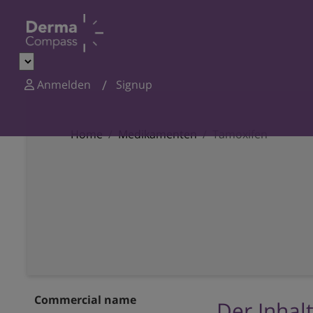
Anmelden
Signup
Home
Medikamenten
Tamoxifen
Commercial name
Der Inhalt