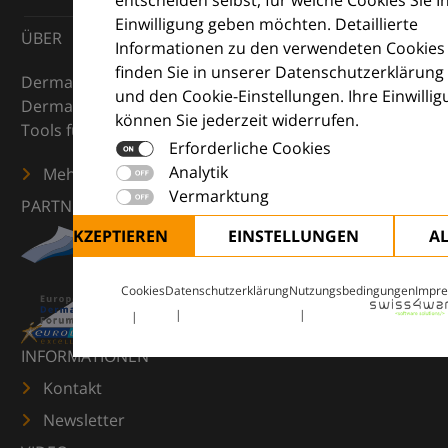
entscheiden selbst, für welche Cookies Sie I
Einwilligung geben möchten. Detaillierte
ÜBER
Informationen zu den verwendeten Cookies
finden Sie in unserer Datenschutzerklärung
DermaCompass ist Ihr digitaler Kompass für die
und den Cookie-Einstellungen. Ihre Einwilli
Dermatologie – mit Wissen, Bildern und praktischen
können Sie jederzeit widerrufen.
Tools für den klinischen Alltag.
Erforderliche Cookies
Analytik
Mehr erfahren
Vermarktung
PARTNER
ALLE AKZEPTIEREN
EINSTELLUNGEN
A
Cookies
Datenschutzerklärung
Nutzungsbedingungen
Impr
INFORMATIONEN
Kontakt
Newsletter