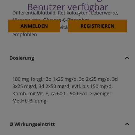
Benutzer verfügbar
Differentialblutbild, Retikulozyten, Leberwerte,
Nierenwerte, Glucose-6-Phosphat-
ANMELDEN
REGISTRIEREN
Dehydrogenase- Aktivität, Met-Hb, SS-Test
empfohlen
Dosierung
180 mg 1x tgl.; 3d 1x25 mg/d, 3d 2x25 mg/d, 3d
3x25 mg/d, 3d 2x50 mg/d, evtl. bis 150 mg/d,
Komb. mit Vit. E, ca 600 – 900 E/d -> weniger
MetHb-Bildung
Ø Wirkungseintritt