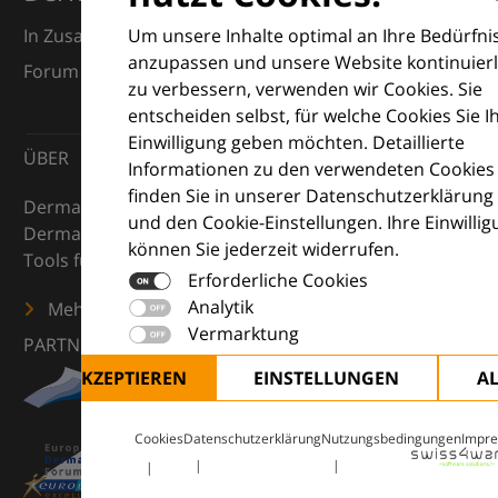
Um unsere Inhalte optimal an Ihre Bedürfni
In Zusammenarbeit mit dem European Dermatology
anzupassen und unsere Website kontinuierl
Forum (EDF) und Euroderm Excellence
zu verbessern, verwenden wir Cookies. Sie
entscheiden selbst, für welche Cookies Sie I
Einwilligung geben möchten. Detaillierte
ÜBER
Informationen zu den verwendeten Cookies
finden Sie in unserer Datenschutzerklärung
DermaCompass ist Ihr digitaler Kompass für die
und den Cookie-Einstellungen. Ihre Einwilli
Dermatologie – mit Wissen, Bildern und praktischen
können Sie jederzeit widerrufen.
Tools für den klinischen Alltag.
Erforderliche Cookies
Analytik
Mehr erfahren
Vermarktung
PARTNER
ALLE AKZEPTIEREN
EINSTELLUNGEN
A
Cookies
Datenschutzerklärung
Nutzungsbedingungen
Impr