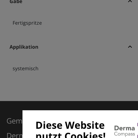
Gabe
Fertigspritze
Applikation
systemisch
Gemeinsam für Exzellenz in der
Diese Website
nutzt Cookies!
Dermatologie