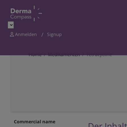
Anmelden
Signup
Home
Medikamenten
Tetracycline
Commercial name
Der Inhalt