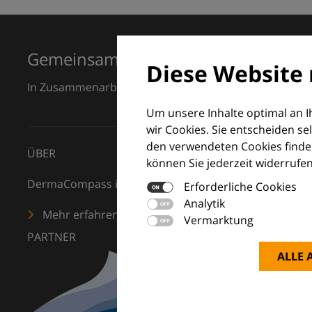
Gemeinsam für Exzellenz in der Der
Diese Website 
In Zusammenarbeit mit dem European Dermatology F
Um unsere Inhalte optimal an 
wir Cookies. Sie entscheiden se
den verwendeten Cookies finden
ÜBER
können Sie jederzeit widerrufen
DermaCompass ist Ihr digitaler Kompass für die Dermat
Erforderliche Cookies
Analytik
Mehr erfahren
Vermarktung
PARTNER
ALLE 