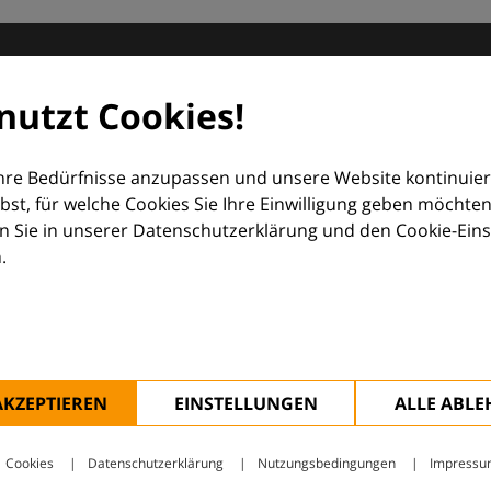
matologie
nutzt Cookies!
orum (EDF) und Euroderm Excellence
Ihre Bedürfnisse anzupassen und unsere Website kontinuier
lbst, für welche Cookies Sie Ihre Einwilligung geben möchten
 Sie in unserer Datenschutzerklärung und den Cookie-Einste
.
ologie – mit Wissen, Bildern und praktischen Tools für den 
AKZEPTIEREN
EINSTELLUNGEN
ALLE ABL
Cookies
Datenschutzerklärung
Nutzungsbedingungen
Impressu