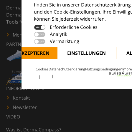
finden Sie in unserer Datenschutzerklärung
DermaCompass ist Ihr digitaler Kompass für die
und den Cookie-Einstellungen. Ihre Einwilli
Dermatologie – mit Wissen, Bildern und praktischen
können Sie jederzeit widerrufen.
Tools für den klinischen Alltag.
Erforderliche Cookies
Analytik
Mehr erfahren
Vermarktung
PARTNER
ALLE AKZEPTIEREN
EINSTELLUNGEN
A
Cookies
Datenschutzerklärung
Nutzungsbedingungen
Impr
INFORMATIONEN
Kontakt
Newsletter
VIDEO
Was ist DermaCompass?