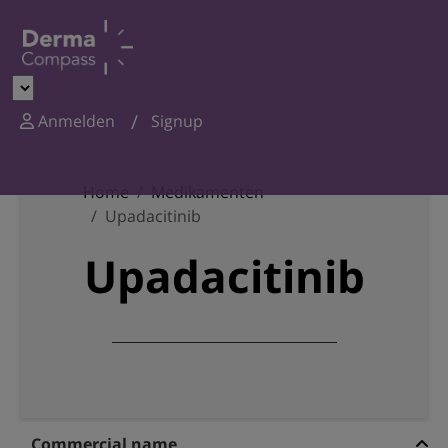
Anmelden
Signup
Home
Medikamenten
Upadacitinib
Upadacitinib
Commercial name