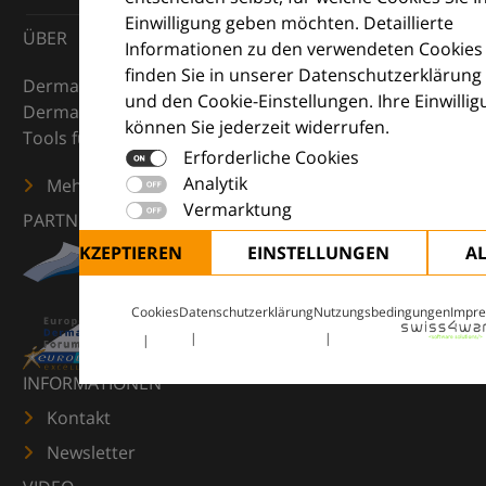
Einwilligung geben möchten. Detaillierte
ÜBER
Informationen zu den verwendeten Cookies
finden Sie in unserer Datenschutzerklärung
DermaCompass ist Ihr digitaler Kompass für die
und den Cookie-Einstellungen. Ihre Einwilli
Dermatologie – mit Wissen, Bildern und praktischen
können Sie jederzeit widerrufen.
Tools für den klinischen Alltag.
Erforderliche Cookies
Analytik
Mehr erfahren
Vermarktung
PARTNER
ALLE AKZEPTIEREN
EINSTELLUNGEN
A
Cookies
Datenschutzerklärung
Nutzungsbedingungen
Impr
INFORMATIONEN
Kontakt
Newsletter