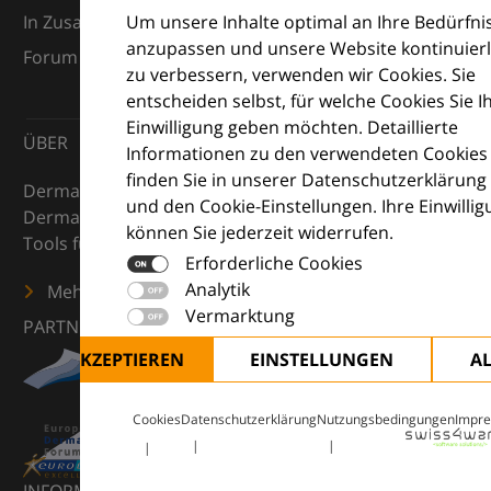
Um unsere Inhalte optimal an Ihre Bedürfni
In Zusammenarbeit mit dem European Dermatology
anzupassen und unsere Website kontinuierl
Forum (EDF) und Euroderm Excellence
zu verbessern, verwenden wir Cookies. Sie
entscheiden selbst, für welche Cookies Sie I
Einwilligung geben möchten. Detaillierte
ÜBER
Informationen zu den verwendeten Cookies
finden Sie in unserer Datenschutzerklärung
DermaCompass ist Ihr digitaler Kompass für die
und den Cookie-Einstellungen. Ihre Einwilli
Dermatologie – mit Wissen, Bildern und praktischen
können Sie jederzeit widerrufen.
Tools für den klinischen Alltag.
Erforderliche Cookies
Analytik
Mehr erfahren
Vermarktung
PARTNER
ALLE AKZEPTIEREN
EINSTELLUNGEN
A
Cookies
Datenschutzerklärung
Nutzungsbedingungen
Impr