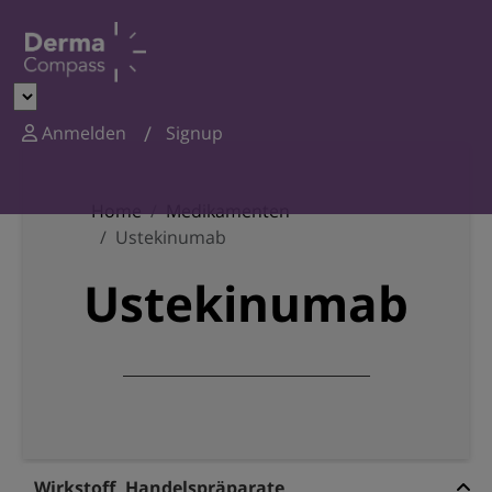
Anmelden
Signup
Home
Medikamenten
Ustekinumab
Ustekinumab
Wirkstoff, Handelspräparate