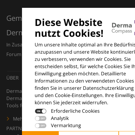
Gemeinsam für Exzellenz in der
Diese Website
nutzt Cookies!
Dermatologie
Um unsere Inhalte optimal an Ihre Bedürfni
In Zusammenarbeit mit dem European Dermatology
anzupassen und unsere Website kontinuierl
Forum (EDF) und Euroderm Excellence
zu verbessern, verwenden wir Cookies. Sie
entscheiden selbst, für welche Cookies Sie I
Einwilligung geben möchten. Detaillierte
ÜBER
Informationen zu den verwendeten Cookies
finden Sie in unserer Datenschutzerklärung
DermaCompass ist Ihr digitaler Kompass für die
und den Cookie-Einstellungen. Ihre Einwilli
Dermatologie – mit Wissen, Bildern und praktischen
können Sie jederzeit widerrufen.
Tools für den klinischen Alltag.
Erforderliche Cookies
Analytik
Mehr erfahren
Vermarktung
PARTNER