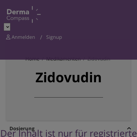
Anmelden
Signup
Home
Medikamenten
Zidovudin
Zidovudin
Dosierung
Der Inhalt ist nur für registrierte