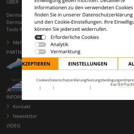
Einwilligung geben möchten. Detaillierte
ÜBER
Informationen zu den verwendeten Cookies
finden Sie in unserer Datenschutzerklärung
DermaCompass ist Ihr digitaler Kompass für die
und den Cookie-Einstellungen. Ihre Einwilli
Dermatologie – mit Wissen, Bildern und praktischen
können Sie jederzeit widerrufen.
Tools für den klinischen Alltag.
Erforderliche Cookies
Mehr erfahren
Analytik
Vermarktung
PARTNER
ALLE AKZEPTIEREN
EINSTELLUNGEN
A
Cookies
Datenschutzerklärung
Nutzungsbedingungen
Impr
INFORMATIONEN
Kontakt
Newsletter
VIDEO