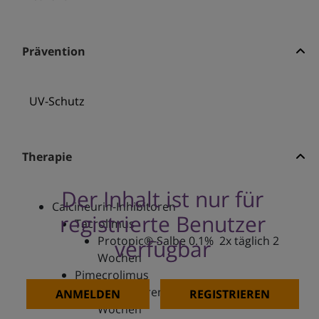
Prävention
UV-Schutz
Therapie
Der Inhalt ist nur für
Calcineurin-Inhibitoren
registrierte Benutzer
Tacrolimus
Protopic®-Salbe 0.1% 2x täglich 2
verfügbar
Wochen
Pimecrolimus
Elidel®-Creme 1% 2x tgl. für 2
ANMELDEN
REGISTRIEREN
Wochen