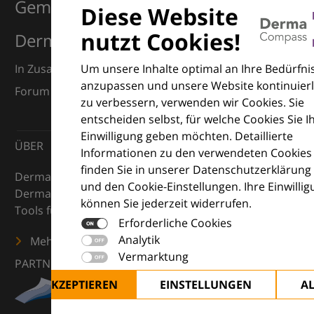
Gemeinsam für Exzellenz in der
Diese Website
nutzt Cookies!
Dermatologie
Um unsere Inhalte optimal an Ihre Bedürfni
In Zusammenarbeit mit dem European Dermatology
anzupassen und unsere Website kontinuierl
Forum (EDF) und Euroderm Excellence
zu verbessern, verwenden wir Cookies. Sie
entscheiden selbst, für welche Cookies Sie I
Einwilligung geben möchten. Detaillierte
ÜBER
Informationen zu den verwendeten Cookies
finden Sie in unserer Datenschutzerklärung
DermaCompass ist Ihr digitaler Kompass für die
und den Cookie-Einstellungen. Ihre Einwilli
Dermatologie – mit Wissen, Bildern und praktischen
können Sie jederzeit widerrufen.
Tools für den klinischen Alltag.
Erforderliche Cookies
Analytik
Mehr erfahren
Vermarktung
PARTNER
ALLE AKZEPTIEREN
EINSTELLUNGEN
A