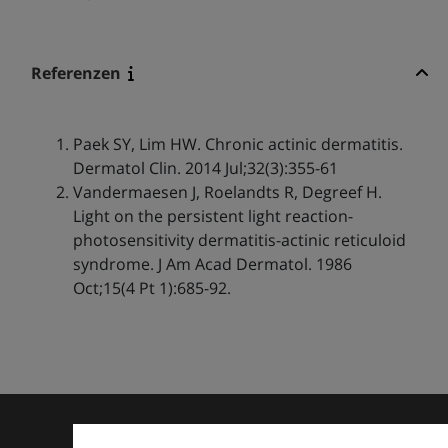
Referenzen
Paek SY, Lim HW. Chronic actinic dermatitis.
Dermatol Clin. 2014 Jul;32(3):355-61
Vandermaesen J, Roelandts R, Degreef H.
Light on the persistent light reaction-
photosensitivity dermatitis-actinic reticuloid
syndrome. J Am Acad Dermatol. 1986
Oct;15(4 Pt 1):685-92.