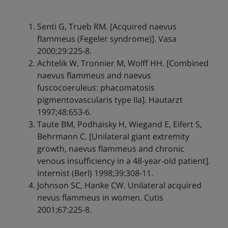
Senti G, Trueb RM. [Acquired naevus
flammeus (Fegeler syndrome)]. Vasa
2000;29:225-8.
Achtelik W, Tronnier M, Wolff HH. [Combined
naevus flammeus and naevus
fuscocoeruleus: phacomatosis
pigmentovascularis type IIa]. Hautarzt
1997;48:653-6.
Taute BM, Podhaisky H, Wiegand E, Eifert S,
Behrmann C. [Unilateral giant extremity
growth, naevus flammeus and chronic
venous insufficiency in a 48-year-old patient].
Internist (Berl) 1998;39:308-11.
Johnson SC, Hanke CW. Unilateral acquired
nevus flammeus in women. Cutis
2001;67:225-8.