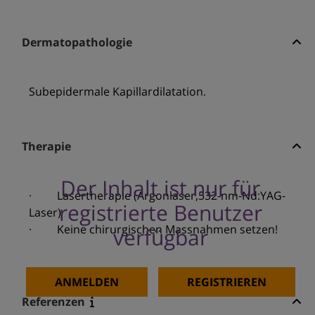
Dermatopathologie
Subepidermale Kapillardilatation.
Therapie
Der Inhalt ist nur für
· Lasertherapie (Argonlaser,532-nm-Nd:YAG-
registrierte Benutzer
Laser)
· Keine chirurgischen Massnahmen setzen!
verfügbar
ANMELDEN
REGISTRIEREN
Referenzen