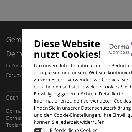
Gemeinsam für Exzellenz in der
Diese Website
nutzt Cookies!
Dermatologie
Um unsere Inhalte optimal an Ihre Bedürfni
In Zusammenarbeit mit dem European Dermatology
anzupassen und unsere Website kontinuierl
Forum (EDF) und Euroderm Excellence
zu verbessern, verwenden wir Cookies. Sie
entscheiden selbst, für welche Cookies Sie I
Einwilligung geben möchten. Detaillierte
ÜBER
Informationen zu den verwendeten Cookies
finden Sie in unserer Datenschutzerklärung
DermaCompass ist Ihr digitaler Kompass für die
und den Cookie-Einstellungen. Ihre Einwilli
Dermatologie – mit Wissen, Bildern und praktischen
können Sie jederzeit widerrufen.
Tools für den klinischen Alltag.
Erforderliche Cookies