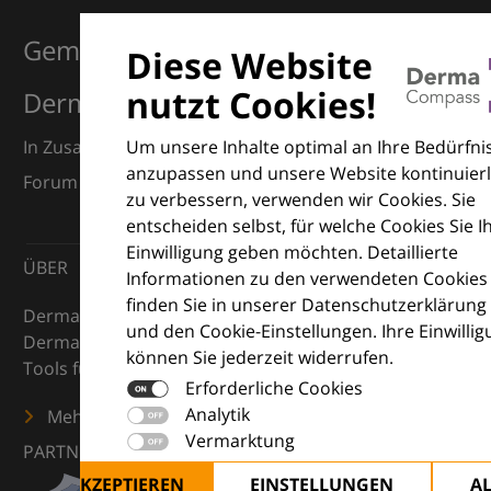
Gemeinsam für Exzellenz in der
Diese Website
nutzt Cookies!
Dermatologie
Um unsere Inhalte optimal an Ihre Bedürfni
In Zusammenarbeit mit dem European Dermatology
anzupassen und unsere Website kontinuierl
Forum (EDF) und Euroderm Excellence
zu verbessern, verwenden wir Cookies. Sie
entscheiden selbst, für welche Cookies Sie I
Einwilligung geben möchten. Detaillierte
ÜBER
Informationen zu den verwendeten Cookies
finden Sie in unserer Datenschutzerklärung
DermaCompass ist Ihr digitaler Kompass für die
und den Cookie-Einstellungen. Ihre Einwilli
Dermatologie – mit Wissen, Bildern und praktischen
können Sie jederzeit widerrufen.
Tools für den klinischen Alltag.
Erforderliche Cookies
Analytik
Mehr erfahren
Vermarktung
PARTNER
ALLE AKZEPTIEREN
EINSTELLUNGEN
A