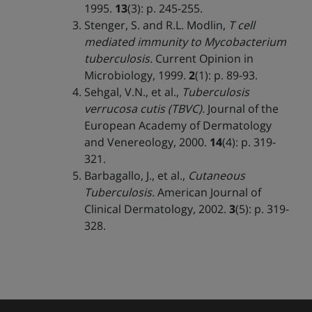
1995.
13
(3): p. 245-255.
Stenger, S. and R.L. Modlin,
T cell
mediated immunity to Mycobacterium
tuberculosis.
Current Opinion in
Microbiology, 1999.
2
(1): p. 89-93.
Sehgal, V.N., et al.,
Tuberculosis
verrucosa cutis (TBVC).
Journal of the
European Academy of Dermatology
and Venereology, 2000.
14
(4): p. 319-
321.
Barbagallo, J., et al.,
Cutaneous
Tuberculosis.
American Journal of
Clinical Dermatology, 2002.
3
(5): p. 319-
328.