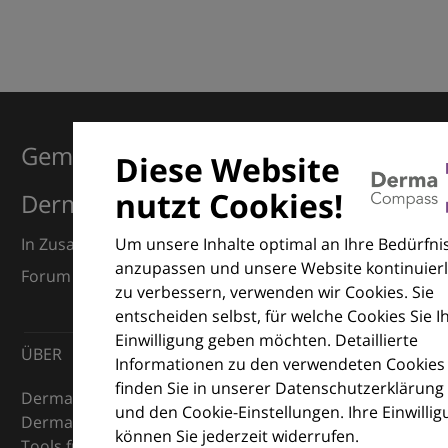
Gemeinsam für Exzellenz in der
Diese Website
nutzt Cookies!
Dermatologie
Um unsere Inhalte optimal an Ihre Bedürfni
In Zusammenarbeit mit dem European Dermatology
anzupassen und unsere Website kontinuierl
Forum (EDF) und Euroderm Excellence
zu verbessern, verwenden wir Cookies. Sie
entscheiden selbst, für welche Cookies Sie I
Einwilligung geben möchten. Detaillierte
ÜBER
Informationen zu den verwendeten Cookies
finden Sie in unserer Datenschutzerklärung
DermaCompass ist Ihr digitaler Kompass für die
und den Cookie-Einstellungen. Ihre Einwilli
Dermatologie – mit Wissen, Bildern und praktischen
können Sie jederzeit widerrufen.
Tools für den klinischen Alltag.