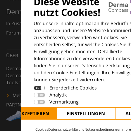
Diese Website
nutzt Cookies!
Dermatologie
Um unsere Inhalte optimal an Ihre Bedürfni
In Zusammenarbeit mit dem European Dermatology
anzupassen und unsere Website kontinuierl
Forum (EDF) und Euroderm Excellence
zu verbessern, verwenden wir Cookies. Sie
entscheiden selbst, für welche Cookies Sie I
Einwilligung geben möchten. Detaillierte
ÜBER
Informationen zu den verwendeten Cookies
finden Sie in unserer Datenschutzerklärung
DermaCompass ist Ihr digitaler Kompass für die
und den Cookie-Einstellungen. Ihre Einwilli
Dermatologie – mit Wissen, Bildern und praktischen
können Sie jederzeit widerrufen.
Tools für den klinischen Alltag.
Erforderliche Cookies
Analytik
Mehr erfahren
Vermarktung
PARTNER
ALLE AKZEPTIEREN
EINSTELLUNGEN
A
Cookies
Datenschutzerklärung
Nutzungsbedingungen
Impr