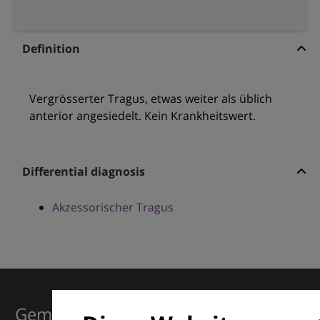
Definition
Vergrösserter Tragus, etwas weiter als üblich
anterior angesiedelt. Kein Krankheitswert.
Differential diagnosis
Akzessorischer Tragus
Gemeinsam für Exzellenz in der