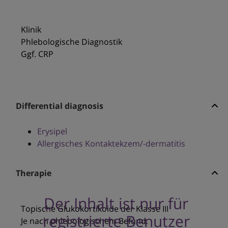
Klinik
Phlebologische Diagnostik
Ggf. CRP
Differential diagnosis
Erysipel
Allergisches Kontaktekzem/-dermatitis
Therapie
Der Inhalt ist nur für
Topische Glukokortikoide der Klasse III
registrierte Benutzer
Je nach phlebologischem Befund.