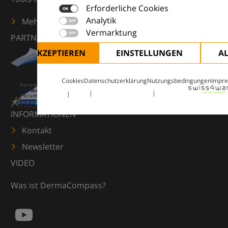
Erforderliche Cookies
Analytik
Mehr erfahren
Vermarktung
PARTNER
ALLE AKZEPTIEREN
EINSTELLUNGEN
A
Cookies
Datenschutzerklärung
Nutzungsbedingungen
Impr
INFORMATIONEN
Kontakt
Newsletter
VIDEO
Was ist DermaCompass?