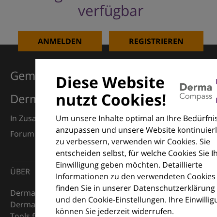
verfügbar
ANMELDEN
REGISTRIEREN
Gemeinsam für Exzellenz in der
Diese Website
nutzt Cookies!
Dermatologie
Um unsere Inhalte optimal an Ihre Bedürfni
In Zusammenarbeit mit dem European Dermatology
anzupassen und unsere Website kontinuierl
Forum (EDF) und Euroderm Excellence
zu verbessern, verwenden wir Cookies. Sie
entscheiden selbst, für welche Cookies Sie I
Einwilligung geben möchten. Detaillierte
ÜBER
Informationen zu den verwendeten Cookies
finden Sie in unserer Datenschutzerklärung
DermaCompass ist Ihr digitaler Kompass für die
und den Cookie-Einstellungen. Ihre Einwilli
Dermatologie – mit Wissen, Bildern und praktischen
können Sie jederzeit widerrufen.
Tools für den klinischen Alltag.