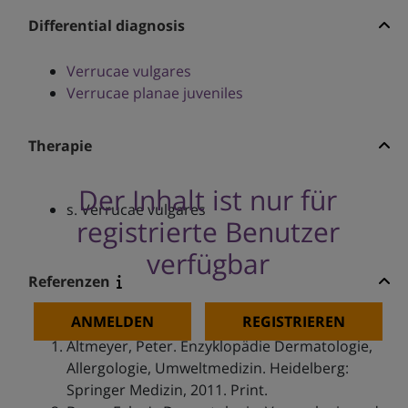
Differential diagnosis
Verrucae vulgares
Verrucae planae juveniles
Therapie
Der Inhalt ist nur für
s. Verrucae vulgares
registrierte Benutzer
verfügbar
Referenzen
ANMELDEN
REGISTRIEREN
Altmeyer, Peter. Enzyklopädie Dermatologie,
Allergologie, Umweltmedizin. Heidelberg:
Springer Medizin, 2011. Print.