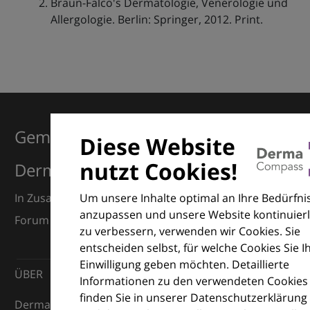
Braun-Falco's Dermatologie, Venerologie und
Allergologie. Berlin: Springer, 2012. Print.
Gemeinsam für Exzellenz in der
Diese Website
nutzt Cookies!
Dermatologie
Um unsere Inhalte optimal an Ihre Bedürfni
In Zusammenarbeit mit dem European Dermatology
anzupassen und unsere Website kontinuierl
Forum (EDF) und Euroderm Excellence
zu verbessern, verwenden wir Cookies. Sie
entscheiden selbst, für welche Cookies Sie I
Einwilligung geben möchten. Detaillierte
ÜBER
Informationen zu den verwendeten Cookies
finden Sie in unserer Datenschutzerklärung
DermaCompass ist Ihr digitaler Kompass für die