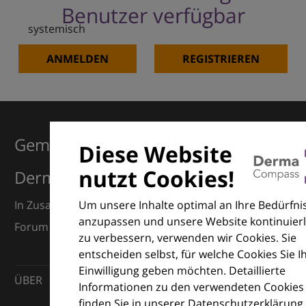
Benutzer verfügbar
systemisch
ANMELDEN
REGISTRIEREN
Gemeinsam für Exzellenz in der
Diese Website
nutzt Cookies!
Dermatologie
Um unsere Inhalte optimal an Ihre Bedürfni
In Zusammenarbeit mit dem European Dermatology
anzupassen und unsere Website kontinuierl
Forum (EDF) und Euroderm Excellence
zu verbessern, verwenden wir Cookies. Sie
entscheiden selbst, für welche Cookies Sie I
Einwilligung geben möchten. Detaillierte
ÜBER
Informationen zu den verwendeten Cookies
finden Sie in unserer Datenschutzerklärung