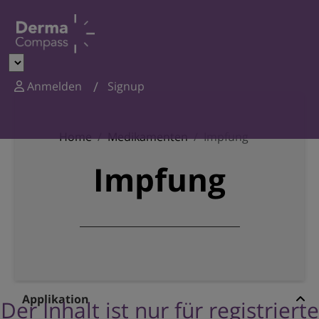
Anmelden
Signup
Home
Medikamenten
Impfung
Impfung
Applikation
Der Inhalt ist nur für registrierte