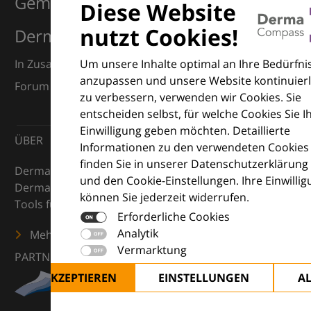
Gemeinsam für Exzellenz in der
Diese Website
nutzt Cookies!
Dermatologie
Um unsere Inhalte optimal an Ihre Bedürfni
In Zusammenarbeit mit dem European Dermatology
anzupassen und unsere Website kontinuierl
Forum (EDF) und Euroderm Excellence
zu verbessern, verwenden wir Cookies. Sie
entscheiden selbst, für welche Cookies Sie I
Einwilligung geben möchten. Detaillierte
ÜBER
Informationen zu den verwendeten Cookies
finden Sie in unserer Datenschutzerklärung
DermaCompass ist Ihr digitaler Kompass für die
und den Cookie-Einstellungen. Ihre Einwilli
Dermatologie – mit Wissen, Bildern und praktischen
können Sie jederzeit widerrufen.
Tools für den klinischen Alltag.
Erforderliche Cookies
Analytik
Mehr erfahren
Vermarktung
PARTNER
ALLE AKZEPTIEREN
EINSTELLUNGEN
A