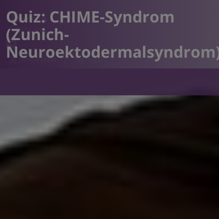
Quiz: CHIME-Syndrom
(Zunich-
Neuroektodermalsyndrom
Anmelden
Signup