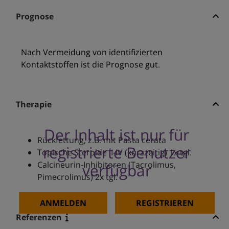
Prognose
Nach Vermeidung von identifizierten
Kontaktstoffen ist die Prognose gut.
Therapie
Der Inhalt ist nur für
Rückfettung, z.B. mit Pasta cerata
registrierte Benutzer
Topische Steroide II-IV (kurzzeitig) 1x tgl.
Calcineurin-Inhibitoren (Tacrolimus,
verfügbar
Pimecrolimus) 2x tgl.
ANMELDEN
REGISTRIEREN
Referenzen