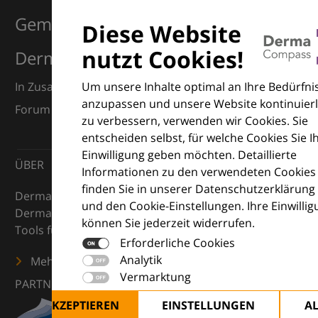
Gemeinsam für Exzellenz in der
Diese Website
nutzt Cookies!
Dermatologie
Um unsere Inhalte optimal an Ihre Bedürfni
In Zusammenarbeit mit dem European Dermatology
anzupassen und unsere Website kontinuierl
Forum (EDF) und Euroderm Excellence
zu verbessern, verwenden wir Cookies. Sie
entscheiden selbst, für welche Cookies Sie I
Einwilligung geben möchten. Detaillierte
ÜBER
Informationen zu den verwendeten Cookies
finden Sie in unserer Datenschutzerklärung
DermaCompass ist Ihr digitaler Kompass für die
und den Cookie-Einstellungen. Ihre Einwilli
Dermatologie – mit Wissen, Bildern und praktischen
können Sie jederzeit widerrufen.
Tools für den klinischen Alltag.
Erforderliche Cookies
Analytik
Mehr erfahren
Vermarktung
PARTNER
ALLE AKZEPTIEREN
EINSTELLUNGEN
A