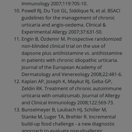
Immunology 2007;119:705-10.
Powell RJ, Du Toit GL, Siddique N, et al. BSACI
guidelines for the management of chronic
urticaria and angio-oedema. Clinical &
Experimental Allergy 2007;37:631-50.
Engin B, Özdemir M. Prospective randomized
non-blinded clinical trial on the use of
dapsone plus antihistamine vs. antihistamine
in patients with chronic idiopathic urticaria.
Journal of the European Academy of
Dermatology and Venereology 2008;22:481-6.
Kaplan AP, Joseph K, Maykut RJ, Geba GP,
Zeldin RK. Treatment of chronic autoimmune
urticaria with omalizumab. Journal of Allergy
and Clinical Immunology 2008;122:569-73.
Bunselmeyer B, Laubach HJ, Schiller M,
Stanke M, Luger TA, Brehler R. Incremental
build-up food challenge - a new diagnostic
approach to evaluate pseudoallergic