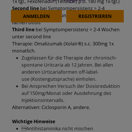
1x tgl., Fexofenadin (Telfast®) p.o. 180 mg 1x tgl.)
Second line
bei Symptompersistenz > 2-4
Wochen: Dosissteigerung der nsAH bis zur 4-
ANMELDEN
REGISTRIEREN
fachen Dosis
Third line
bei Symptompersistenz > 2-4 Wochen
unter second line
Therapie: Omalizumab (Xolair®) s.c. 300mg 1x
monatlich.
Zugelassen für die Therapie der chronisch-
spontane Uritcaria ab 12 Jahren. Bei allen
anderen Urticariaformen off-label-
use (Kostengutsprache) einholen.
Bei Ansprechen Versuch der Dosisreduktion
auf 150mg/Monat oder Ausdehnung des
Injektionsintervalls.
Alternativen: Ciclosporin A, andere.
Wichtige Hinweise
Antihistaminika nicht mischen