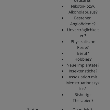
Urtikaria?
Nikotin- bzw.
Alkoholabusus?
Bestehen
Angioödeme?
Unverträglichkeit
en?
Physikalische
Reize?
Beruf?
Hobbies?
Neue Implantate?
Insektenstiche?
Assoziation mit
Menstruationszyk
lus?
Bisherige
Therapien?
Status
Quaddeln?,