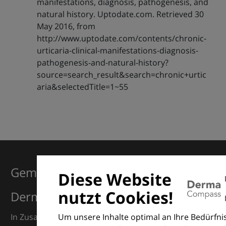
manifestations, diagnosis, pathogenesis, and
natural history. Uptodate.com. Retrieved 30
May 2016, from
http://www.uptodate.com/contents/chronic-
urticaria-clinical-manifestations-diagnosis-
pathogenesis-and-natural-history?
source=search_result&search=chronic+urtic
aria&selectedTitle=1~55
Gemeinsam für Exzellenz in der
Diese Website
nutzt Cookies!
Dermatologie
Um unsere Inhalte optimal an Ihre Bedürfni
In Zusammenarbeit mit dem European Dermatology