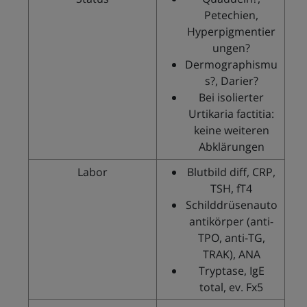
Petechien,
Hyperpigmentier
ungen?
Dermographismu
s?, Darier?
Bei isolierter
Urtikaria factitia:
keine weiteren
Abklärungen
Labor
Blutbild diff, CRP,
TSH, fT4
Schilddrüsenauto
antikörper (anti-
TPO, anti-TG,
TRAK), ANA
Tryptase, IgE
total, ev. Fx5