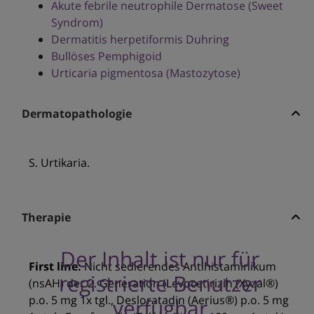
Akute febrile neutrophile Dermatose (Sweet
Syndrom)
Dermatitis herpetiformis Duhring
Bullöses Pemphigoid
Urticaria pigmentosa (Mastozytose)
Dermatopathologie
S. Urtikaria.
Therapie
Der Inhalt ist nur für
First line:
Nicht sedierendes Antihistaminikum
registrierte Benutzer
(nsAH) der 2. Generation (Levocetirizin (Xyzal®)
p.o. 5 mg 1x tgl., Desloratadin (Aerius®) p.o. 5 mg
verfügbar