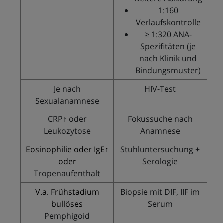
1:160
Verlaufskontrolle
≥ 1:320 ANA-
Spezifitäten (je
nach Klinik und
Bindungsmuster)
Je nach
HIV-Test
Sexualanamnese
CRP↑ oder
Fokussuche nach
Leukozytose
Anamnese
Eosinophilie oder IgE↑
Stuhluntersuchung +
oder
Serologie
Tropenaufenthalt
V.a. Frühstadium
Biopsie mit DIF, IIF im
bullöses
Serum
Pemphigoid