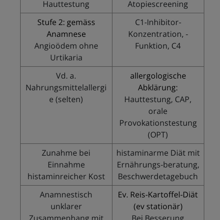
Hauttestung
Atopiescreening
Stufe 2: gemäss
C1-Inhibitor-
Anamnese
Konzentration, -
Angioödem ohne
Funktion, C4
Urtikaria
Vd. a.
allergologische
Nahrungsmittelallergi
Abklärung:
e (selten)
Hauttestung, CAP,
orale
Provokationstestung
(OPT)
Zunahme bei
histaminarme Diät mit
Einnahme
Ernährungs-beratung,
histaminreicher Kost
Beschwerdetagebuch
Anamnestisch
Ev. Reis-Kartoffel-Diät
unklarer
(ev stationär)
Zusammenhang mit
Bei Besserung