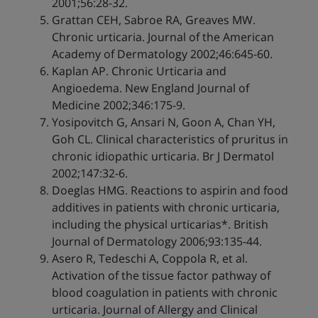
2001;56:28-32.
Grattan CEH, Sabroe RA, Greaves MW.
Chronic urticaria. Journal of the American
Academy of Dermatology 2002;46:645-60.
Kaplan AP. Chronic Urticaria and
Angioedema. New England Journal of
Medicine 2002;346:175-9.
Yosipovitch G, Ansari N, Goon A, Chan YH,
Goh CL. Clinical characteristics of pruritus in
chronic idiopathic urticaria. Br J Dermatol
2002;147:32-6.
Doeglas HMG. Reactions to aspirin and food
additives in patients with chronic urticaria,
including the physical urticarias*. British
Journal of Dermatology 2006;93:135-44.
Asero R, Tedeschi A, Coppola R, et al.
Activation of the tissue factor pathway of
blood coagulation in patients with chronic
urticaria. Journal of Allergy and Clinical