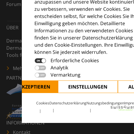
anzupassen und unsere Website kontinuierl
Forum (EDF) und Euroderm Excellence
zu verbessern, verwenden wir Cookies. Sie
entscheiden selbst, für welche Cookies Sie I
Einwilligung geben möchten. Detaillierte
ÜBER
Informationen zu den verwendeten Cookies
finden Sie in unserer Datenschutzerklärung
DermaCompass ist Ihr digitaler Kompass für die
und den Cookie-Einstellungen. Ihre Einwilli
Dermatologie – mit Wissen, Bildern und praktischen
können Sie jederzeit widerrufen.
Tools für den klinischen Alltag.
Erforderliche Cookies
Analytik
Mehr erfahren
Vermarktung
PARTNER
ALLE AKZEPTIEREN
EINSTELLUNGEN
A
Cookies
Datenschutzerklärung
Nutzungsbedingungen
Impr
INFORMATIONEN
Kontakt