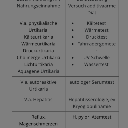
Nahrungseinnahme
Versuch additivaarme
Diät
V.a. physikalische
Kältetest
Urtikaria:
Wärmetest
Kälteurtikaria
Drucktest
Wärmeurtikaria
Fahrradergomete
Druckurtikaria
r
Cholinerge Urtikaria
UV-Schwelle
Lichturtikaria
Wassertest
Aquagene Urtikaria
V.a. autoreaktive
autologer Serumtest
Urtikaria
V.a. Hepatitis
Hepatitisserologie, ev
Kryoglobulinämie
Reflux,
H. pylori Atemtest
Magenschmerzen