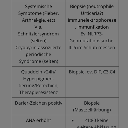
Systemische
Biopsie (neutrophile
Symptome (Fieber,
Urticaria?)
Arthral-gie, etc)
Immunelektrophorese
V.a.
, Immunfixation
Schnitzlersyndrom
Ev. NLRP3-
(selten)
Genmutationssuche,
Cryopyrin-assoziierte
IL-6 im Schub messen
periodische
Syndrome (selten)
Quaddeln >24h/
Biopsie, ev. DIF, C3,C4
Hyperpigmen-
tierung/Petechien,
Therapieresistenz
Darier-Zeichen positiv
Biopsie
(Mastzellfärbung)
ANA erhöht
≤1:80 keine
weitere Abklärung