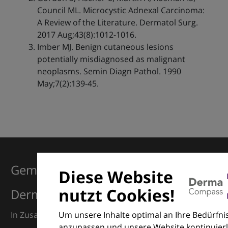
Council ML. Microcystic Adnexal Carcinoma:
A Review of the Literature. Dermatol Surg.
2017 Aug;43(8):1012-1016.
Imber MJ. Benign cutaneous lesions
potentially misdiagnosed as malignant
neoplasms. Semin Diagn Pathol. 1990
May;7(2):139-45.
Gemeinsam für Exzellenz in der
Diese Website
nutzt Cookies!
Dermatologie
Um unsere Inhalte optimal an Ihre Bedürfni
In Zusammenarbeit mit dem European Dermatology
anzupassen und unsere Website kontinuierl