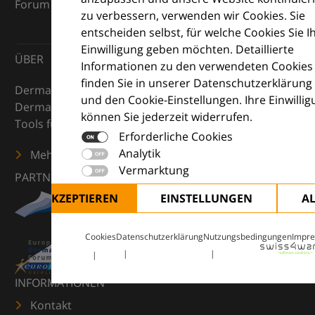
Forum (EDF) und Euroderm Excellence
zu verbessern, verwenden wir Cookies. Sie
entscheiden selbst, für welche Cookies Sie I
Einwilligung geben möchten. Detaillierte
ÜBER
Informationen zu den verwendeten Cookies
finden Sie in unserer Datenschutzerklärung
DermaCompass ist Ihr digitaler Kompass für die
und den Cookie-Einstellungen. Ihre Einwilli
Dermatologie – mit Wissen, Bildern und praktischen
können Sie jederzeit widerrufen.
Tools für den klinischen Alltag.
Erforderliche Cookies
Analytik
Mehr erfahren
Vermarktung
PARTNER
ALLE AKZEPTIEREN
EINSTELLUNGEN
A
Cookies
Datenschutzerklärung
Nutzungsbedingungen
Impr
INFORMATIONEN
Kontakt