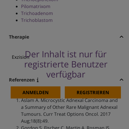
Pilomatrixom
Trichoadenom
Trichoblastom
Therapie
Der Inhalt ist nur für
Exzision
registrierte Benutzer
verfügbar
Referenzen
ANMELDEN
REGISTRIEREN
Aslam A. Microcystic Adnexal Carcinoma and
a Summary of Other Rare Malignant Adnexal
Tumours. Curr Treat Options Oncol. 2017
Aug;18(8):49.
Gordon S, Fischer C, Martin A, Rosman IS,