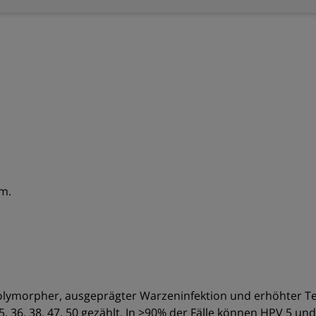
m.
olymorpher, ausgeprägter Warzeninfektion und erhöhter T
-25, 36, 38, 47, 50 gezählt. In >90% der Fälle können HPV 5 