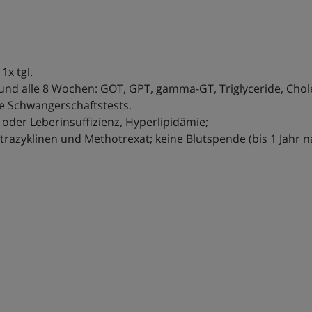
1x tgl.
nd alle 8 Wochen: GOT, GPT, gamma-GT, Triglyceride, Cholest
e Schwangerschaftstests.
 oder Leberinsuffizienz, Hyperlipidämie;
trazyklinen und Methotrexat; keine Blutspende (bis 1 Jahr na