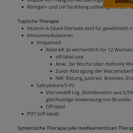
ANMEL
Röntgen- und UV-Strahlung sollten gemieden 
Topische Therapie
Vitamin-A-Säure Derivate sind für gewöhnlich ni
Immunmodulatoren
Imiquimod
Aldara® 3x wöchentlich für 12 Wochen
off-label-use
Anw.: 3x/ Woche über mehrere Wo
Zuvor Abtragung der Warzenoberf
NW: Rötung, Juckreiz, Brennen, Ero
Salicylsäure/5-FU
Verrumal® Lsg. (Kombination aus 0,5% F
gleichzeitige Anwendung von Brivudin.
Off-label
PDT (off-label)
Systemische Therapie (alle medikamentösen Therapi