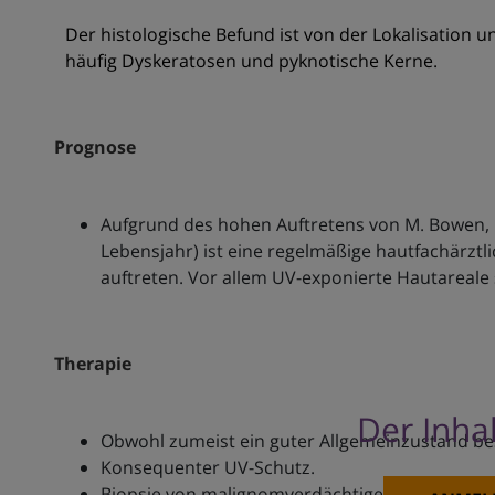
Der histologische Befund ist von der Lokalisation 
häufig Dyskeratosen und pyknotische Kerne.
Prognose
Aufgrund des hohen Auftretens von M. Bowen, B
Lebensjahr) ist eine regelmäßige hautfachärztli
auftreten. Vor allem UV-exponierte Hautareale 
Therapie
Der Inhal
Obwohl zumeist ein guter Allgemeinzustand be
Konsequenter UV-Schutz.
Biopsie von malignomverdächtigen Hautverän