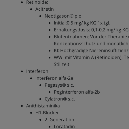
Retinoide:
Acitretin
Neotigason® p.o.
Initial:0,5 mg/ kg KG 1x tgl.
Erhaltungsdosis: 0,1-0,2 mg/ kg KG 
Blutentnahmen: Vor der Therapie u
Konzeptionsschutz und monatlich
KI: Hochgradige Niereninsuffizienz
WW: mit Vitamin A (Retinoiden), Te
Stillzeit.
Interferon
Interferon alfa-2a
Pegasys® s.c.
Peginterferon alfa-2b
Cylatron® s.c.
Anithistaminika
H1-Blocker
2. Generation
Loratadin