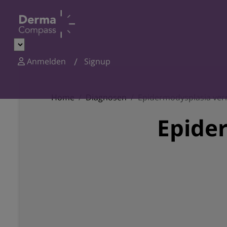
Anmelden
Signup
Home
Diagnosen
Epidermodysplasia ver
Epide