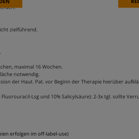
DEN
RE
werden.
cht zielführend.
.
chen, maximal 16 Wochen.
läche notwendig.
sion der Haut. Pat. vor Beginn der Therapie hierüber aufklä
luorouracil-Lsg und 10% Salicylsäure): 2-3x tgl. sollte Ve
en erfolgen im off-label-use)