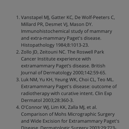
Vanstapel MJ, Gatter KC, De Wolf-Peeters C,
Millard PR, Desmet VJ, Mason DY.
Immunohistochemical study of mammary
and extra-mammary Paget's disease.
Histopathology 1984;8:1013-23.
Zollo JD, Zeitouni NC. The Roswell Park
Cancer Institute experience with
extramammary Paget’s disease. British
Journal of Dermatology 2000;142:59-65.
Luk NM, Yu KH, Yeung WK, Choi CL, Teo ML.
Extramammary Paget's disease: outcome of
radiotherapy with curative intent. Clin Exp
Dermatol 2003;28:360-3.
O'Connor WJ, Lim KK, Zalla MJ, et al.
Comparison of Mohs Micrographic Surgery
and Wide Excision for Extramammary Paget's
Disease. Dermatologic Surgery 2003;29:723-