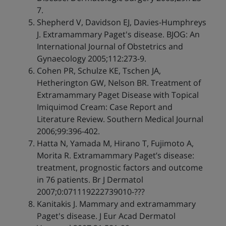
7.
Shepherd V, Davidson EJ, Davies-Humphreys
J. Extramammary Paget's disease. BJOG: An
International Journal of Obstetrics and
Gynaecology 2005;112:273-9.
Cohen PR, Schulze KE, Tschen JA,
Hetherington GW, Nelson BR. Treatment of
Extramammary Paget Disease with Topical
Imiquimod Cream: Case Report and
Literature Review. Southern Medical Journal
2006;99:396-402.
Hatta N, Yamada M, Hirano T, Fujimoto A,
Morita R. Extramammary Paget’s disease:
treatment, prognostic factors and outcome
in 76 patients. Br J Dermatol
2007;0:071119222739010-???
Kanitakis J. Mammary and extramammary
Paget's disease. J Eur Acad Dermatol