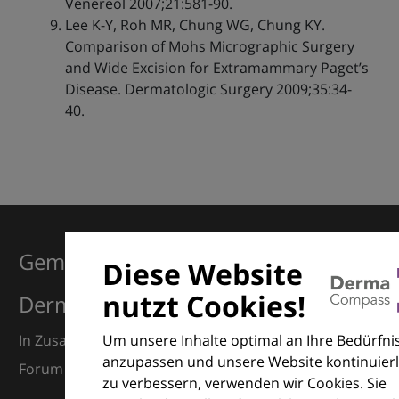
Venereol 2007;21:581-90.
Lee K-Y, Roh MR, Chung WG, Chung KY.
Comparison of Mohs Micrographic Surgery
and Wide Excision for Extramammary Pagetʼs
Disease. Dermatologic Surgery 2009;35:34-
40.
Gemeinsam für Exzellenz in der
Diese Website
nutzt Cookies!
Dermatologie
Um unsere Inhalte optimal an Ihre Bedürfni
In Zusammenarbeit mit dem European Dermatology
anzupassen und unsere Website kontinuierl
Forum (EDF) und Euroderm Excellence
zu verbessern, verwenden wir Cookies. Sie