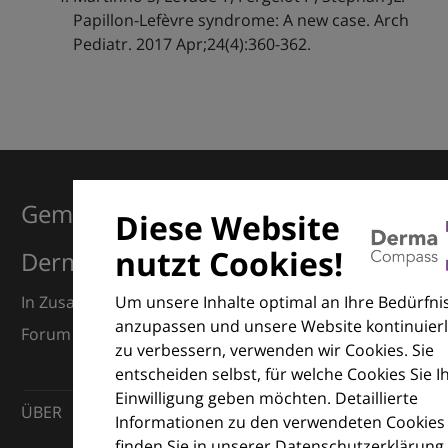
Papillon-Lefèvre syndrome: A new case. Arch
Pediatr. 2017 Apr;24(4):360-362.
Gemeinsam für Exzellenz in der
Diese Website
nutzt Cookies!
Dermatologie
Um unsere Inhalte optimal an Ihre Bedürfni
In Zusammenarbeit mit dem European Dermatology
anzupassen und unsere Website kontinuierl
Forum (EDF) und Euroderm Excellence
zu verbessern, verwenden wir Cookies. Sie
entscheiden selbst, für welche Cookies Sie I
Einwilligung geben möchten. Detaillierte
ÜBER
Informationen zu den verwendeten Cookies
finden Sie in unserer Datenschutzerklärung