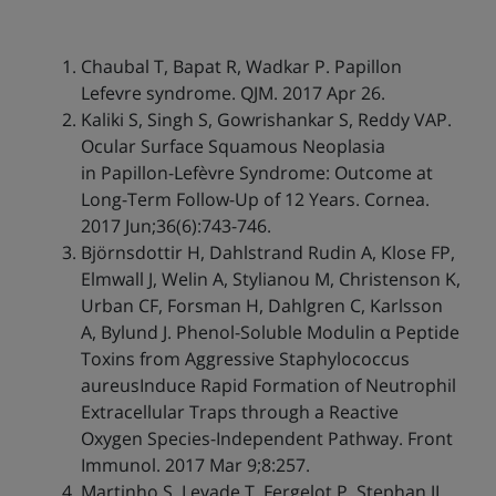
Chaubal T, Bapat R, Wadkar P. Papillon
Lefevre syndrome. QJM. 2017 Apr 26.
Kaliki S, Singh S, Gowrishankar S, Reddy VAP.
Ocular Surface Squamous Neoplasia
in Papillon-Lefèvre Syndrome: Outcome at
Long-Term Follow-Up of 12 Years. Cornea.
2017 Jun;36(6):743-746.
Björnsdottir H, Dahlstrand Rudin A, Klose FP,
Elmwall J, Welin A, Stylianou M, Christenson K,
Urban CF, Forsman H, Dahlgren C, Karlsson
A, Bylund J. Phenol-Soluble Modulin α Peptide
Toxins from Aggressive Staphylococcus
aureusInduce Rapid Formation of Neutrophil
Extracellular Traps through a Reactive
Oxygen Species-Independent Pathway. Front
Immunol. 2017 Mar 9;8:257.
Martinho S, Levade T, Fergelot P, Stephan JL.