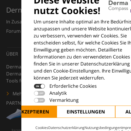
nutzt Cookies!
Dermatologie
Um unsere Inhalte optimal an Ihre Bedürfni
In Zusammenarbeit mit dem European Dermatology
anzupassen und unsere Website kontinuierl
Forum (EDF) und Euroderm Excellence
zu verbessern, verwenden wir Cookies. Sie
entscheiden selbst, für welche Cookies Sie I
Einwilligung geben möchten. Detaillierte
ÜBER
Informationen zu den verwendeten Cookies
finden Sie in unserer Datenschutzerklärung
DermaCompass ist Ihr digitaler Kompass für die
und den Cookie-Einstellungen. Ihre Einwilli
Dermatologie – mit Wissen, Bildern und praktischen
können Sie jederzeit widerrufen.
Tools für den klinischen Alltag.
Erforderliche Cookies
Analytik
Mehr erfahren
Vermarktung
PARTNER
ALLE AKZEPTIEREN
EINSTELLUNGEN
A
Cookies
Datenschutzerklärung
Nutzungsbedingungen
Impr