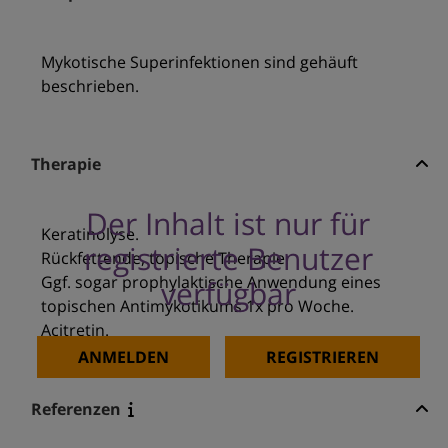
Mykotische Superinfektionen sind gehäuft
beschrieben.
Therapie
Der Inhalt ist nur für
Keratinolyse.
registrierte Benutzer
Rückfettende, topische Therapie.
Ggf. sogar prophylaktische Anwendung eines
verfügbar
topischen Antimykotikums 1x pro Woche.
Acitretin.
ANMELDEN
REGISTRIEREN
Referenzen