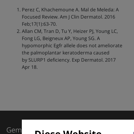
Perez C, Khachemoune A. Mal de Meleda: A
Focused Review. Am J Clin Dermatol. 2016
Feb;17(1):63-70.
Allan CM, Tran D, Tu Y, Heizer PJ, Young LC,
Fong LG, Beigneux AP, Young SG. A
hypomorphic Egfr allele does not ameliorate
the palmoplantar keratoderma caused
by SLURP1 deficiency. Exp Dermatol. 2017
Apr 18.
Gemeinsam für Exzellenz in der
Diese Website