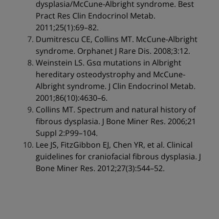
dysplasia/McCune-Albright syndrome. Best
Pract Res Clin Endocrinol Metab.
2011;25(1):69–82.
Dumitrescu CE, Collins MT. McCune-Albright
syndrome. Orphanet J Rare Dis. 2008;3:12.
Weinstein LS. Gsα mutations in Albright
hereditary osteodystrophy and McCune-
Albright syndrome. J Clin Endocrinol Metab.
2001;86(10):4630–6.
Collins MT. Spectrum and natural history of
fibrous dysplasia. J Bone Miner Res. 2006;21
Suppl 2:P99–104.
Lee JS, FitzGibbon EJ, Chen YR, et al. Clinical
guidelines for craniofacial fibrous dysplasia. J
Bone Miner Res. 2012;27(3):544–52.