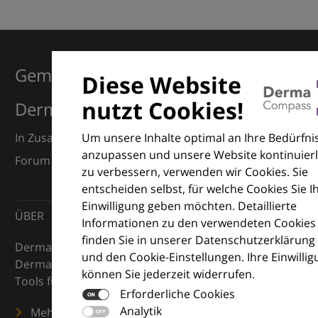
Gemeinsam für Exzellenz in der
Diese Website
nutzt Cookies!
Dermatologie
Um unsere Inhalte optimal an Ihre Bedürfni
In Zusammenarbeit mit dem European Dermatology
anzupassen und unsere Website kontinuierl
Forum (EDF) und Euroderm Excellence
zu verbessern, verwenden wir Cookies. Sie
entscheiden selbst, für welche Cookies Sie I
Einwilligung geben möchten. Detaillierte
ÜBER
Informationen zu den verwendeten Cookies
finden Sie in unserer Datenschutzerklärung
DermaCompass ist Ihr digitaler Kompass für die
und den Cookie-Einstellungen. Ihre Einwilli
Dermatologie – mit Wissen, Bildern und praktischen
können Sie jederzeit widerrufen.
Tools für den klinischen Alltag.
Erforderliche Cookies
Analytik
Mehr erfahren