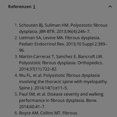
Referenzen
Schouten BJ, Suliman HM. Polyostotic fibrous
dysplasia. JBR-BTR. 2013;96(4):246–7.
Lietman SA, Levine MA. Fibrous dysplasia.
Pediatr Endocrinol Rev. 2013;10 Suppl 2:389–
96.
Martin-Carreras T, Sanchez E, Bancroft LW.
Polyostotic fibrous dysplasia. Orthopedics.
2014;37(11):722–82.
Wu FL, et al. Polyostotic fibrous dysplasia
involving the thoracic spine with myelopathy.
Spine J. 2014;14(1):e11–5.
Paul SM, et al. Disease severity and walking
performance in fibrous dysplasia. Bone.
2014;60:41–7.
Boyce AM, Collins MT. Fibrous