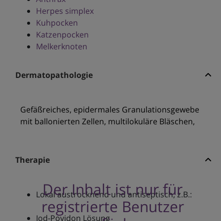
Herpes simplex
Kuhpocken
Katzenpocken
Melkerknoten
Dermatopathologie
Gefäßreiches, epidermales Granulationsgewebe
mit ballonierten Zellen, multilokuläre Bläschen,
Therapie
Der Inhalt ist nur für
Lokal austrocknend und antiseptisch, z.B.:
registrierte Benutzer
Iod-Povidon Lösung