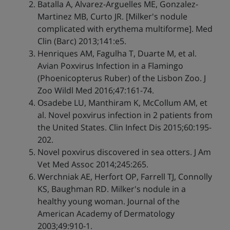
Batalla A, Alvarez-Arguelles ME, Gonzalez-
Martinez MB, Curto JR. [Milker's nodule
complicated with erythema multiforme]. Med
Clin (Barc) 2013;141:e5.
Henriques AM, Fagulha T, Duarte M, et al.
Avian Poxvirus Infection in a Flamingo
(Phoenicopterus Ruber) of the Lisbon Zoo. J
Zoo Wildl Med 2016;47:161-74.
Osadebe LU, Manthiram K, McCollum AM, et
al. Novel poxvirus infection in 2 patients from
the United States. Clin Infect Dis 2015;60:195-
202.
Novel poxvirus discovered in sea otters. J Am
Vet Med Assoc 2014;245:265.
Werchniak AE, Herfort OP, Farrell TJ, Connolly
KS, Baughman RD. Milker's nodule in a
healthy young woman. Journal of the
American Academy of Dermatology
2003;49:910-1.