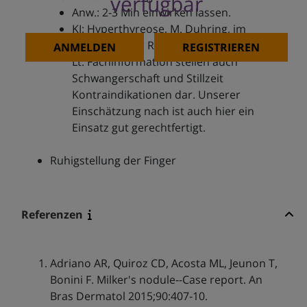
verfügbar
Anw.: 2-3 Min einwirken lassen.
KI: Hyperthyreose, M. Duhring, im
Rahmen einer Radioiodtherapie
ANMELDEN
REGISTRIEREN
Lt. Fachinformation stellen auch
Schwangerschaft und Stillzeit
Kontraindikationen dar. Unserer
Einschätzung nach ist auch hier ein
Einsatz gut gerechtfertigt.
Ruhigstellung der Finger
Referenzen
Adriano AR, Quiroz CD, Acosta ML, Jeunon T,
Bonini F. Milker's nodule--Case report. An
Bras Dermatol 2015;90:407-10.