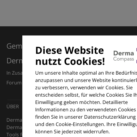
Gemeinsam für Exzellenz in der
Diese Website
nutzt Cookies!
Dermatologie
Um unsere Inhalte optimal an Ihre Bedürfni
In Zusammenarbeit mit dem European Dermatology
anzupassen und unsere Website kontinuierl
Forum (EDF) und Euroderm Excellence
zu verbessern, verwenden wir Cookies. Sie
entscheiden selbst, für welche Cookies Sie I
Einwilligung geben möchten. Detaillierte
ÜBER
Informationen zu den verwendeten Cookies
finden Sie in unserer Datenschutzerklärung
DermaCompass ist Ihr digitaler Kompass für die
und den Cookie-Einstellungen. Ihre Einwilli
Dermatologie – mit Wissen, Bildern und praktischen
können Sie jederzeit widerrufen.
Tools für den klinischen Alltag.