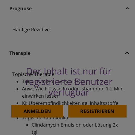
Prognose
Häufige Rezidive.
Therapie
Der Inhalt ist nur für
Topische Therapie
registrierte Benutzer
Tricolosan Hautwaschlotion
Anw.: Wie Flüssseife oder -shampoo, 1-2 Min.
verfügbar
einwirken lassen
KI: Überempfindlichkeiten gg. Inhaltsstoffe
ANMELDEN
REGISTRIEREN
Topische Antibiotika
Clindamycin Emulsion oder Lösung 2x
tgl.