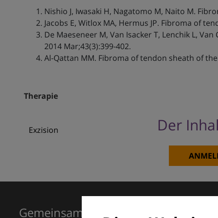
Nishio J, Iwasaki H, Nagatomo M, Naito M. Fibr
Jacobs E, Witlox MA, Hermus JP. Fibroma of tend
De Maeseneer M, Van Isacker T, Lenchik L, Van 
2014 Mar;43(3):399-402.
Al-Qattan MM. Fibroma of tendon sheath of the 
Therapie
Der Inhal
Exzision
ANMEL
Gemeinsam für Exzellenz in der Der