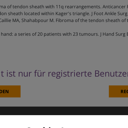
oma of tendon sheath with 11q rearrangements. Anticancer R
on sheath located within Kager's triangle. J Foot Ankle Surg
Caillie MA, Shahabpour M. Fibroma of the tendon sheath of t
hand: a series of 20 patients with 23 tumours. J Hand Surg 
t ist nur für registrierte Benutz
DEN
RE
matologie