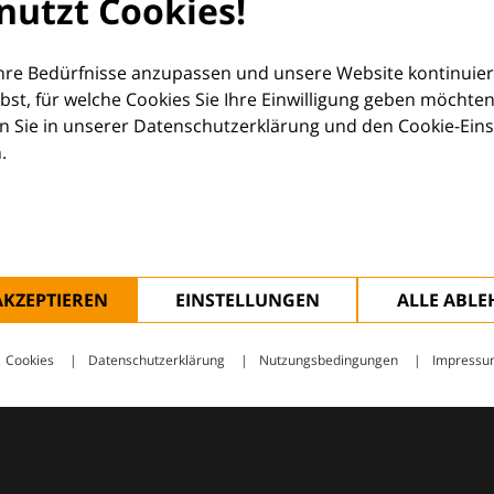
nutzt Cookies!
orum (EDF) und Euroderm Excellence
Ihre Bedürfnisse anzupassen und unsere Website kontinuier
lbst, für welche Cookies Sie Ihre Einwilligung geben möchten
 Sie in unserer Datenschutzerklärung und den Cookie-Einste
.
ologie – mit Wissen, Bildern und praktischen Tools für den 
AKZEPTIEREN
EINSTELLUNGEN
ALLE ABL
Cookies
Datenschutzerklärung
Nutzungsbedingungen
Impressu