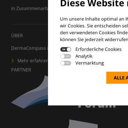
Diese Website 
In Zusammenarbeit mit dem European Dermatology F
Um unsere Inhalte optimal an 
wir Cookies. Sie entscheiden se
den verwendeten Cookies finden
ÜBER
können Sie jederzeit widerrufen
DermaCompass ist Ihr digitaler Kompass für die Dermat
Erforderliche Cookies
Analytik
Mehr erfahren
Vermarktung
PARTNER
ALLE 