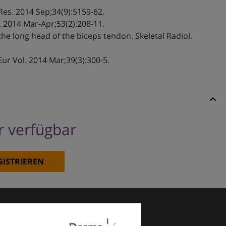
es. 2014 Sep;34(9):5159-62.
. 2014 Mar-Apr;53(2):208-11.
he long head of the biceps tendon. Skeletal Radiol.
Eur Vol. 2014 Mar;39(3):300-5.
er verfügbar
GISTRIEREN