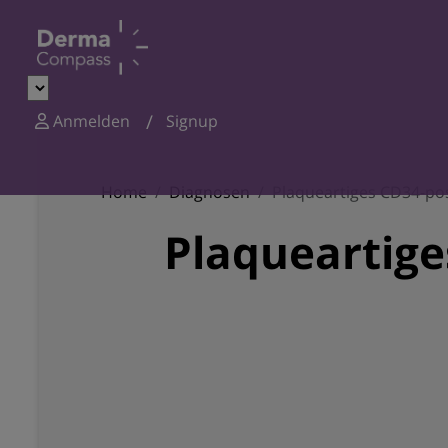
Anmelden
Signup
Home
Diagnosen
Plaqueartiges CD34-po
Plaqueartige