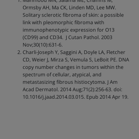
Mahmood MN, Salama ME, Chaffins M,
Ormsby AH, Ma CK, Linden MD, Lee MW.
Solitary sclerotic fibroma of skin: a possible
link with pleomorphic fibroma with
immunophenotypic expression for O13
(CD99) and CD34. J Cutan Pathol. 2003
Nov;30(10):631-6.
Charli-Joseph Y, Saggini A, Doyle LA, Fletcher
CD, Weier J, Mirza S, Vemula S, LeBoit PE. DNA
copy number changes in tumors within the
spectrum of cellular, atypical, and
metastasizing fibrous histiocytoma. J Am
Acad Dermatol. 2014 Aug;71(2):256-63. doi:
10.1016/j.jaad.2014.03.015. Epub 2014 Apr 19.