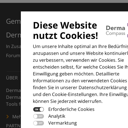
Gemeinsam für Exzellenz in der
Diese Website
nutzt Cookies!
Dermatologie
Um unsere Inhalte optimal an Ihre Bedürfni
In Zusammenarbeit mit dem European Dermatology
anzupassen und unsere Website kontinuierl
Forum (EDF) und Euroderm Excellence
zu verbessern, verwenden wir Cookies. Sie
entscheiden selbst, für welche Cookies Sie I
Einwilligung geben möchten. Detaillierte
ÜBER
Informationen zu den verwendeten Cookies
finden Sie in unserer Datenschutzerklärung
DermaCompass ist Ihr digitaler Kompass für die
und den Cookie-Einstellungen. Ihre Einwilli
Dermatologie – mit Wissen, Bildern und praktischen
können Sie jederzeit widerrufen.
Tools für den klinischen Alltag.
Erforderliche Cookies
Analytik
Mehr erfahren
Vermarktung
PARTNER