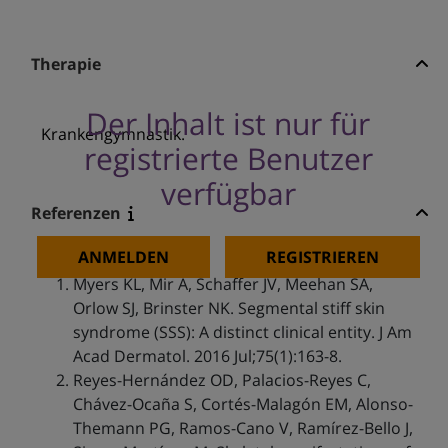
Therapie
Der Inhalt ist nur für
Krankengymnastik.
registrierte Benutzer
verfügbar
Referenzen
ANMELDEN
REGISTRIEREN
Myers KL, Mir A, Schaffer JV, Meehan SA,
Orlow SJ, Brinster NK. Segmental stiff skin
syndrome (SSS): A distinct clinical entity. J Am
Acad Dermatol. 2016 Jul;75(1):163-8.
Reyes-Hernández OD, Palacios-Reyes C,
Chávez-Ocaña S, Cortés-Malagón EM, Alonso-
Themann PG, Ramos-Cano V, Ramírez-Bello J,