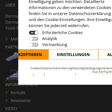
Einwilligung geben möchten. Detaillierte
ÜBER
Informationen zu den verwendeten Cookies
finden Sie in unserer Datenschutzerklärung
DermaCompass ist Ihr digitaler Kompass für die
und den Cookie-Einstellungen. Ihre Einwilli
Dermatologie – mit Wissen, Bildern und praktischen
können Sie jederzeit widerrufen.
Tools für den klinischen Alltag.
Erforderliche Cookies
Analytik
Mehr erfahren
Vermarktung
PARTNER
ALLE AKZEPTIEREN
EINSTELLUNGEN
A
Cookies
Datenschutzerklärung
Nutzungsbedingungen
Impr
INFORMATIONEN
Kontakt
Newsletter
VIDEO