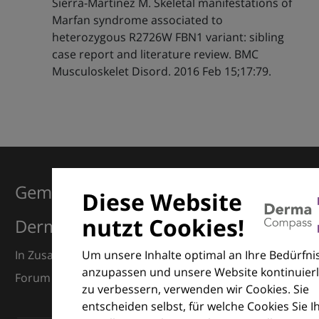
Sierra-Martínez M. Skeletal manifestations of
Marfan syndrome associated to
heterozygous R2726W FBN1 variant: sibling
case report and literature review. BMC
Musculoskelet Disord. 2016 Feb 15;17:79.
Gemeinsam für Exzellenz in der
Diese Website
nutzt Cookies!
Dermatologie
Um unsere Inhalte optimal an Ihre Bedürfni
In Zusammenarbeit mit dem European Dermatology
anzupassen und unsere Website kontinuierl
Forum (EDF) und Euroderm Excellence
zu verbessern, verwenden wir Cookies. Sie
entscheiden selbst, für welche Cookies Sie I