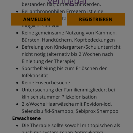
verfügbar
bestanden hat, untersucht werden.
Bei anthropophilen Erregern ist eine
Kontrolle von Kontaktpersonen- so gut als
ANMELDEN
REGISTRIEREN
möglich- sinnvoll.
Keine gemeinsame Nutzung von Kämmen,
Bürsten, Handtüchern, Kopfbedeckungen
Befreiung von Kindergarten/Schulunterricht
nicht nötig (alternativ bis 2 Wochen nach
Einleitung der Therapie)
Sportbefreiung bis zum Erlöschen der
Infektiosität
Keine Friseurbesuche
Untersuchung der Familienmitglieder: bei
klinisch stummer Pilzkolonisation
2 x/Woche Haarwäsche mit Povidon-Iod,
Selendisulfid-Shampoo, Sebiprox Shampoo
Erwachsene
Die Therapie sollte sowohl mit topischen als
auch mit systemischen Antimykotika