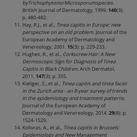
byTrichophytonorMicrosporumspecies.
British Journal of Dermatology, 1999.
140
(3):
p. 480-482.
Hay, R.J., et al.,
Tinea capitis in Europe: new
perspective on an old problem.
Journal of the
European Academy of Dermatology and
Venereology, 2001.
15
(3): p. 229-233.
Hughes, R., et al.,
Corkscrew Hair: A New
Dermoscopic Sign for Diagnosis of Tinea
Capitis in Black Children.
Arch Dermatol,
2011.
147
(3): p. 355.
Kieliger, S., et al.,
Tinea capitis and tinea faciei
in the Zurich area - an 8-year survey of trends
in the epidemiology and treatment patterns.
Journal of the European Academy of
Dermatology and Venereology, 2014.
29
(8): p.
1524-1529.
Kolivras, A., et al.,
Tinea capitis in Brussels:
Epidemiology and New Management