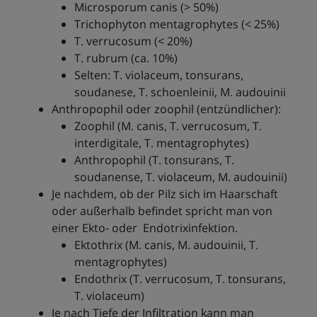
Microsporum canis (> 50%)
Trichophyton mentagrophytes (< 25%)
T. verrucosum (< 20%)
T. rubrum (ca. 10%)
Selten: T. violaceum, tonsurans,
soudanese, T. schoenleinii, M. audouinii
Anthropophil oder zoophil (entzündlicher):
Zoophil (M. canis, T. verrucosum, T.
interdigitale, T. mentagrophytes)
Anthropophil (T. tonsurans, T.
soudanense, T. violaceum, M. audouinii)
Je nachdem, ob der Pilz sich im Haarschaft
oder außerhalb befindet spricht man von
einer Ekto- oder Endotrixinfektion.
Ektothrix (M. canis, M. audouinii, T.
mentagrophytes)
Endothrix (T. verrucosum, T. tonsurans,
T. violaceum)
Je nach Tiefe der Infiltration kann man