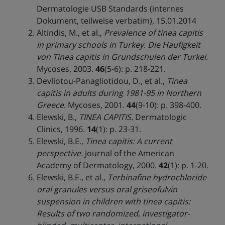
Dermatologie USB Standards (internes
Dokument, teilweise verbatim), 15.01.2014
Altindis, M., et al.,
Prevalence of tinea capitis
in primary schools in Turkey.
Die Haufigkeit
von Tinea capitis in Grundschulen der Turkei.
Mycoses, 2003.
46
(5-6): p. 218-221.
Devliotou-Panagliotidou, D., et al.,
Tinea
capitis in adults during 1981-95 in Northern
Greece.
Mycoses, 2001.
44
(9-10): p. 398-400.
Elewski, B.,
TINEA CAPITIS.
Dermatologic
Clinics, 1996.
14
(1): p. 23-31.
Elewski, B.E.,
Tinea capitis: A current
perspective.
Journal of the American
Academy of Dermatology, 2000.
42
(1): p. 1-20.
Elewski, B.E., et al.,
Terbinafine hydrochloride
oral granules versus oral griseofulvin
suspension in children with tinea capitis:
Results of two randomized, investigator-