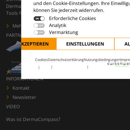
und den Cookie-Einstellungen. Ihre Einwilli
Dermatologie – mit Wissen, Bildern und praktischen
können Sie jederzeit widerrufen.
Tools für den klinischen Alltag.
Erforderliche Cookies
Analytik
Mehr erfahren
Vermarktung
PARTNER
ALLE AKZEPTIEREN
EINSTELLUNGEN
A
Cookies
Datenschutzerklärung
Nutzungsbedingungen
Impr
INFORMATIONEN
Kontakt
Newsletter
VIDEO
Was ist DermaCompass?