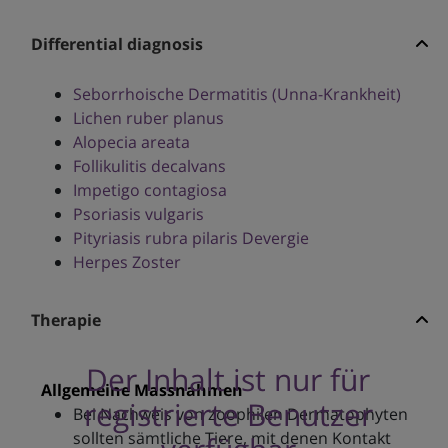
Differential diagnosis
Seborrhoische Dermatitis (Unna-Krankheit)
Lichen ruber planus
Alopecia areata
Follikulitis decalvans
Impetigo contagiosa
Psoriasis vulgaris
Pityriasis rubra pilaris Devergie
Herpes Zoster
Therapie
Der Inhalt ist nur für
Allgemeine Massnahmen
registrierte Benutzer
Bei Nachweis von zoophilen Dermatophyten
sollten sämtliche Tiere, mit denen Kontakt