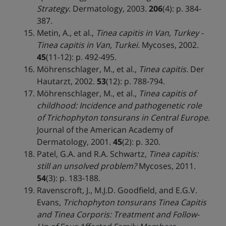
Strategy.
Dermatology, 2003.
206
(4): p. 384-
387.
Metin, A., et al.,
Tinea capitis in Van, Turkey -
Tinea capitis in Van, Turkei.
Mycoses, 2002.
45
(11-12): p. 492-495.
Möhrenschlager, M., et al.,
Tinea capitis.
Der
Hautarzt, 2002.
53
(12): p. 788-794.
Möhrenschlager, M., et al.,
Tinea capitis of
childhood: Incidence and pathogenetic role
of Trichophyton tonsurans in Central Europe.
Journal of the American Academy of
Dermatology, 2001.
45
(2): p. 320.
Patel, G.A. and R.A. Schwartz,
Tinea capitis:
still an unsolved problem?
Mycoses, 2011.
54
(3): p. 183-188.
Ravenscroft, J., M.J.D. Goodfield, and E.G.V.
Evans,
Trichophyton tonsurans Tinea Capitis
and Tinea Corporis: Treatment and Follow-