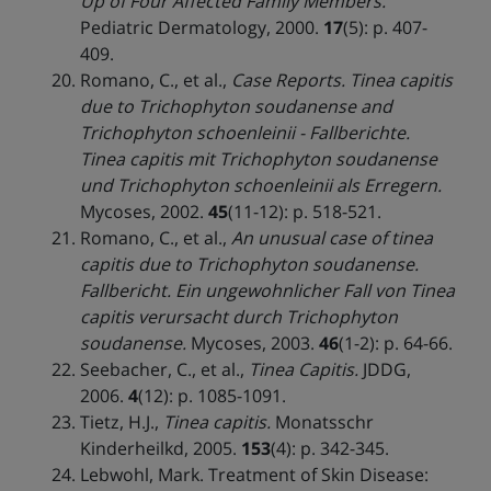
Up of Four Affected Family Members.
Pediatric Dermatology, 2000.
17
(5): p. 407-
409.
Romano, C., et al.,
Case Reports. Tinea capitis
due to Trichophyton soudanense and
Trichophyton schoenleinii - Fallberichte.
Tinea capitis mit Trichophyton soudanense
und Trichophyton schoenleinii als Erregern.
Mycoses, 2002.
45
(11-12): p. 518-521.
Romano, C., et al.,
An unusual case of tinea
capitis due to Trichophyton soudanense.
Fallbericht. Ein ungewohnlicher Fall von Tinea
capitis verursacht durch Trichophyton
soudanense.
Mycoses, 2003.
46
(1-2): p. 64-66.
Seebacher, C., et al.,
Tinea Capitis.
JDDG,
2006.
4
(12): p. 1085-1091.
Tietz, H.J.,
Tinea capitis.
Monatsschr
Kinderheilkd, 2005.
153
(4): p. 342-345.
Lebwohl, Mark. Treatment of Skin Disease: