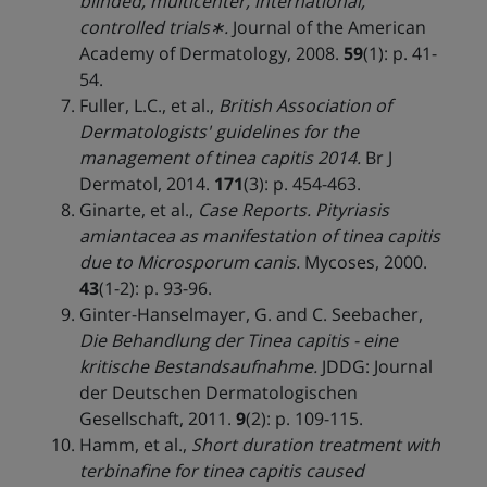
blinded, multicenter, international,
controlled trials
∗
.
Journal of the American
Academy of Dermatology, 2008.
59
(1): p. 41-
54.
Fuller, L.C., et al.,
British Association of
Dermatologists' guidelines for the
management of tinea capitis 2014.
Br J
Dermatol, 2014.
171
(3): p. 454-463.
Ginarte, et al.,
Case Reports. Pityriasis
amiantacea as manifestation of tinea capitis
due to Microsporum canis.
Mycoses, 2000.
43
(1-2): p. 93-96.
Ginter-Hanselmayer, G. and C. Seebacher,
Die Behandlung der Tinea capitis - eine
kritische Bestandsaufnahme.
JDDG: Journal
der Deutschen Dermatologischen
Gesellschaft, 2011.
9
(2): p. 109-115.
Hamm, et al.,
Short duration treatment with
terbinafine for tinea capitis caused