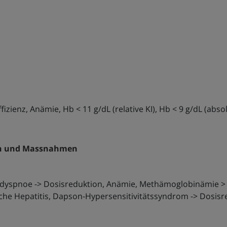
fizienz, Anämie, Hb < 11 g/dL (relative KI), Hb < 9 g/dL (abso
en und Massnahmen
dyspnoe -> Dosisreduktion, Anämie, Methämoglobinämie > 1
ische Hepatitis, Dapson-Hypersensitivitätssyndrom -> Dosisr