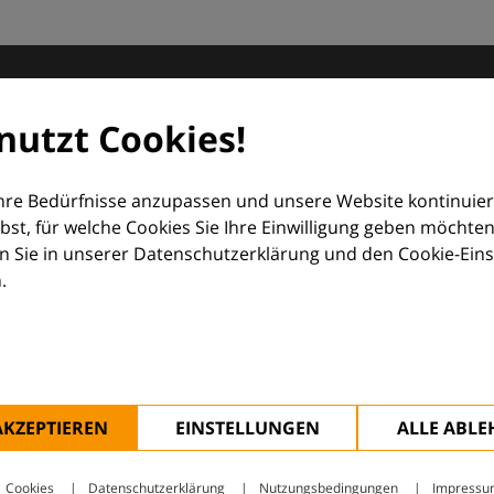
matologie
nutzt Cookies!
orum (EDF) und Euroderm Excellence
Ihre Bedürfnisse anzupassen und unsere Website kontinuier
lbst, für welche Cookies Sie Ihre Einwilligung geben möchten
 Sie in unserer Datenschutzerklärung und den Cookie-Einste
.
ologie – mit Wissen, Bildern und praktischen Tools für den 
AKZEPTIEREN
EINSTELLUNGEN
ALLE ABL
Cookies
Datenschutzerklärung
Nutzungsbedingungen
Impressu