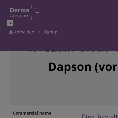
Anmelden
Signup
Home
Medikamenten
Dapson (vorher G6
Dapson (vor
Commercial name
Der Inhalt