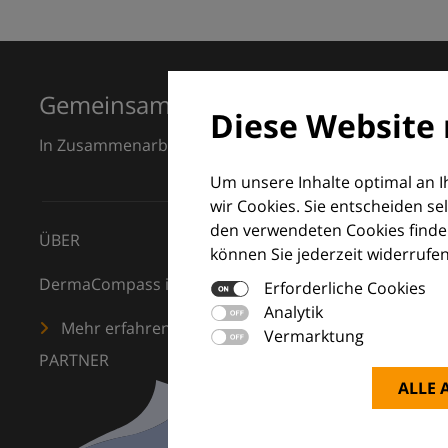
Gemeinsam für Exzellenz in der Der
Diese Website 
In Zusammenarbeit mit dem European Dermatology F
Um unsere Inhalte optimal an 
wir Cookies. Sie entscheiden se
den verwendeten Cookies finden
ÜBER
können Sie jederzeit widerrufen
DermaCompass ist Ihr digitaler Kompass für die Dermat
Erforderliche Cookies
Analytik
Mehr erfahren
Vermarktung
PARTNER
ALLE 