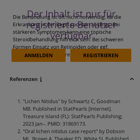
Der Inhalt ist nur für
Die Behandlung ist oft nicht notwendig, da die
registrierte Benutzer
Erkrankung in der Regel spontan abklingt. Bei
stärkeren Symptomen kann eine topische
verfügbar
Steroidbehandlung hilfreich sein. Bei schweren
Formen Einsatz von Retinoiden oder ggf.
Biologics / JAK Inhibitoren.
ANMELDEN
REGISTRIEREN
Referenzen
"Lichen Nitidus" by Schwartz C, Goodman
MB. Published in StatPearls [Internet].
Treasure Island (FL): StatPearls Publishing;
2023 Jan–. PMID: 31869173.
"Oral lichen nitidus case report" by Dobson
ML, Brown A, Theaker ED, White SJ. Published