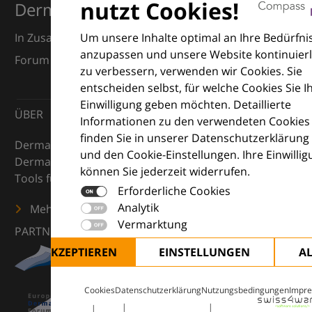
nutzt Cookies!
Dermatologie
Um unsere Inhalte optimal an Ihre Bedürfni
In Zusammenarbeit mit dem European Dermatology
anzupassen und unsere Website kontinuierl
Forum (EDF) und Euroderm Excellence
zu verbessern, verwenden wir Cookies. Sie
entscheiden selbst, für welche Cookies Sie I
Einwilligung geben möchten. Detaillierte
ÜBER
Informationen zu den verwendeten Cookies
finden Sie in unserer Datenschutzerklärung
DermaCompass ist Ihr digitaler Kompass für die
und den Cookie-Einstellungen. Ihre Einwilli
Dermatologie – mit Wissen, Bildern und praktischen
können Sie jederzeit widerrufen.
Tools für den klinischen Alltag.
Erforderliche Cookies
Analytik
Mehr erfahren
Vermarktung
PARTNER
ALLE AKZEPTIEREN
EINSTELLUNGEN
A
Cookies
Datenschutzerklärung
Nutzungsbedingungen
Impr