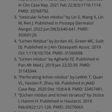
in Clin Case Rep. 2021 Feb 22;9(3):1110-1114.
PMID: 33768792.
"Vesicular lichen nitidus" by Lin S, Wang X, Lin
M, Ren J. Published in Postepy Dermatol
Alergol. 2022 Jun;39(3):640-641. PMID:
35950129.
"Lichen Nitidus" by Jordan AS, Green MC, Sulit
DJ. Published in J Am Osteopath Assoc. 2019
Oct 1;119(10):704. PMID: 31566698.
"Lichen nitidus" by Agharbi FZ. Published in
Pan Afr Med J. 2019 Jan 22;32:39. PMID:
31143344.
"Perforating lichen nitidus" by LeWitt T, Quan
VL, Yazdan P, Zhou XA. Published in JAAD
Case Rep. 2020 Dec 10;8:4-8. PMID: 33457481.
"[Lichen nitidus and lichen striatus]" by Stolze
I, Hamm H. Published in Hautarzt. 2018
Feb;69(2):121-126. PMID: 29270663.