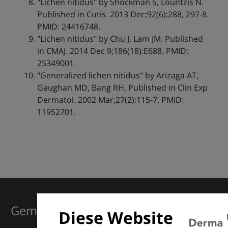
"Lichen nitidus" by Shockman S, Lountzis N.
Published in Cutis. 2013 Dec;92(6):288, 297-8.
PMID: 24416748.
"Lichen nitidus" by Chu J, Lam JM. Published
in CMAJ. 2014 Dec 9;186(18):E688. PMID:
25349001.
"Generalized lichen nitidus" by Arizaga AT,
Gaughan MD, Bang RH. Published in Clin Exp
Dermatol. 2002 Mar;27(2):115-7. PMID:
11952701.
Gemeinsam für Exzellenz in der
Diese Website