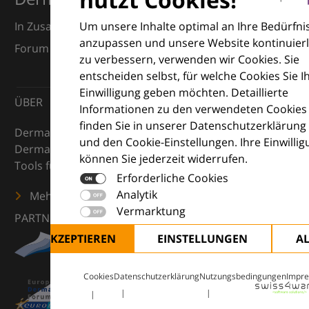
Um unsere Inhalte optimal an Ihre Bedürfni
In Zusammenarbeit mit dem European Dermatology
anzupassen und unsere Website kontinuierl
Forum (EDF) und Euroderm Excellence
zu verbessern, verwenden wir Cookies. Sie
entscheiden selbst, für welche Cookies Sie I
Einwilligung geben möchten. Detaillierte
ÜBER
Informationen zu den verwendeten Cookies
finden Sie in unserer Datenschutzerklärung
DermaCompass ist Ihr digitaler Kompass für die
und den Cookie-Einstellungen. Ihre Einwilli
Dermatologie – mit Wissen, Bildern und praktischen
können Sie jederzeit widerrufen.
Tools für den klinischen Alltag.
Erforderliche Cookies
Analytik
Mehr erfahren
Vermarktung
PARTNER
ALLE AKZEPTIEREN
EINSTELLUNGEN
A
Cookies
Datenschutzerklärung
Nutzungsbedingungen
Impr