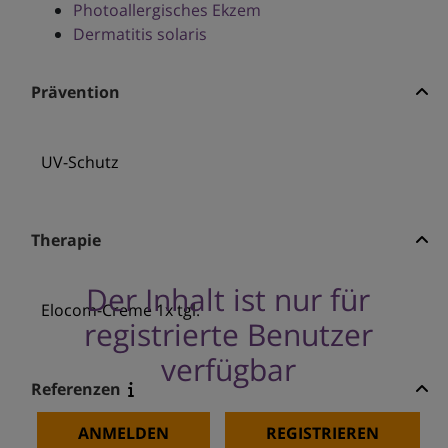
Photoallergisches Ekzem
Dermatitis solaris
Prävention
UV-Schutz
Therapie
Der Inhalt ist nur für
Elocom-Creme 1x tgl.
registrierte Benutzer
verfügbar
Referenzen
ANMELDEN
REGISTRIEREN