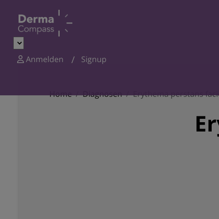
Anmelden
Signup
Home
Diagnosen
Erythema perstans faci
Er