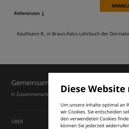
ANMEL
Referenzen
Kaufmann R., in Braun-Falco Lehrbuch der Dermatolo
Gemeinsam für Exzellenz in der Der
Diese Website 
In Zusammenarbeit mit dem European Dermatology F
Um unsere Inhalte optimal an 
wir Cookies. Sie entscheiden se
den verwendeten Cookies finden
ÜBER
können Sie jederzeit widerrufen