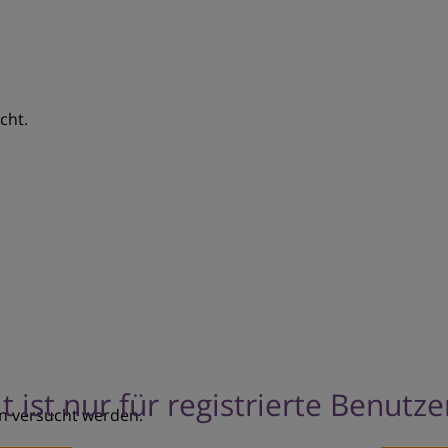
cht.
t ist nur für registrierte Benutz
nn versucht werden.