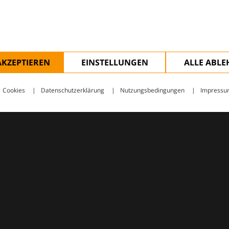
ologie – mit Wissen, Bildern und praktischen Tools für den 
AKZEPTIEREN
EINSTELLUNGEN
ALLE ABL
Cookies
Datenschutzerklärung
Nutzungsbedingungen
Impressu