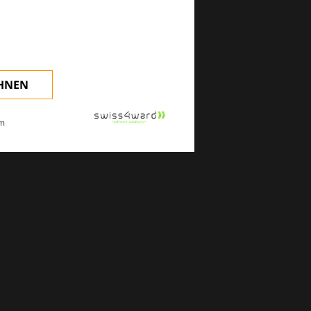
klinischen Alltag.
EHNEN
m