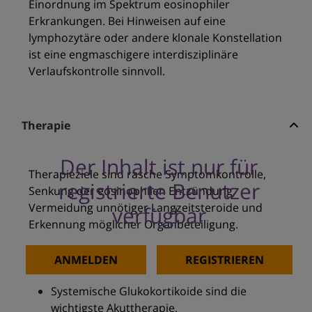
Einordnung im Spektrum eosinophiler
Erkrankungen. Bei Hinweisen auf eine
lymphozytäre oder andere klonale Konstellation
ist eine engmaschigere interdisziplinäre
Verlaufskontrolle sinnvoll.
Therapie
Der Inhalt ist nur für
Therapieziele sind rasche Symptomkontrolle,
registrierte Benutzer
Senkung der eosinophilen Entzündung,
Vermeidung unnötiger Langzeitsteroide und
verfügbar
Erkennung möglicher Organbeteiligung.
Erstlinie
ANMELDEN
REGISTRIEREN
Systemische Glukokortikoide sind die
wichtigste Akuttherapie.