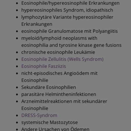
Eosinophile/hypereosinophile Erkrankungen
hypereosinophiles Syndrom, idiopathisch
lymphozytäre Variante hypereosinophiler
Erkrankungen
eosinophile Granulomatose mit Polyangiitis
myeloid/lymphoid neoplasms with
eosinophilia and tyrosine kinase gene fusions
chronische eosinophile Leukämie
Eosinophile Zellulitis (Wells Syndrom)
Eosinophile Fasziizis
nicht-episodisches Angioödem mit
Eosinophilie
Sekundäre Eosinophilien
parasitäre Helmintheninfektionen
Arzneimittelreaktionen mit sekundärer
Eosinophilie
DRESS-Syndrom
systemische Mastozytose
Andere Ursachen von Ödemen