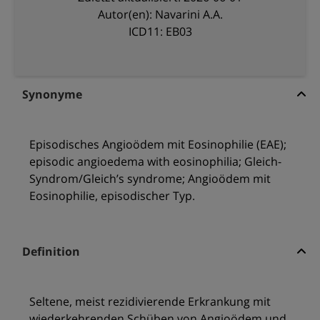
Autor(en): Navarini A.A.
ICD11: EB03
Synonyme
Episodisches Angioödem mit Eosinophilie (EAE);
episodic angioedema with eosinophilia; Gleich-
Syndrom/Gleich’s syndrome; Angioödem mit
Eosinophilie, episodischer Typ.
Definition
Seltene, meist rezidivierende Erkrankung mit
wiederkehrenden Schüben von Angioödem und