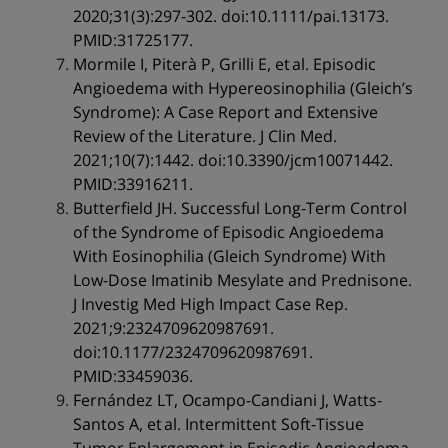
2020;31(3):297-302. doi:10.1111/pai.13173.
PMID:31725177.
Mormile I, Piterà P, Grilli E, et al. Episodic
Angioedema with Hypereosinophilia (Gleich’s
Syndrome): A Case Report and Extensive
Review of the Literature. J Clin Med.
2021;10(7):1442. doi:10.3390/jcm10071442.
PMID:33916211.
Butterfield JH. Successful Long-Term Control
of the Syndrome of Episodic Angioedema
With Eosinophilia (Gleich Syndrome) With
Low-Dose Imatinib Mesylate and Prednisone.
J Investig Med High Impact Case Rep.
2021;9:2324709620987691.
doi:10.1177/2324709620987691.
PMID:33459036.
Fernández LT, Ocampo-Candiani J, Watts-
Santos A, et al. Intermittent Soft-Tissue