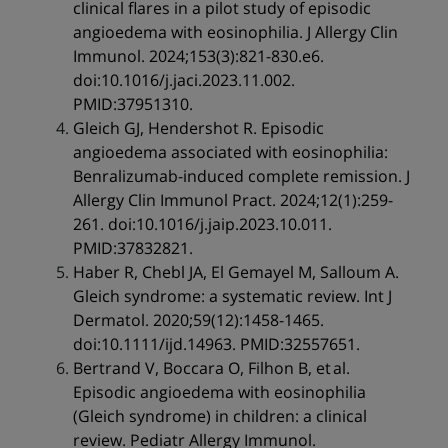
clinical flares in a pilot study of episodic
angioedema with eosinophilia. J Allergy Clin
Immunol. 2024;153(3):821-830.e6.
doi:10.1016/j.jaci.2023.11.002.
PMID:37951310.
Gleich GJ, Hendershot R. Episodic
angioedema associated with eosinophilia:
Benralizumab-induced complete remission. J
Allergy Clin Immunol Pract. 2024;12(1):259-
261. doi:10.1016/j.jaip.2023.10.011.
PMID:37832821.
Haber R, Chebl JA, El Gemayel M, Salloum A.
Gleich syndrome: a systematic review. Int J
Dermatol. 2020;59(12):1458-1465.
doi:10.1111/ijd.14963. PMID:32557651.
Bertrand V, Boccara O, Filhon B, et al.
Episodic angioedema with eosinophilia
(Gleich syndrome) in children: a clinical
review. Pediatr Allergy Immunol.