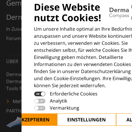
Gemeinsam für Exzellenz in der
Diese Website
nutzt Cookies!
Dermatologie
Um unsere Inhalte optimal an Ihre Bedürfni
In Zusammenarbeit mit dem European Dermatology
anzupassen und unsere Website kontinuierl
Forum (EDF) und Euroderm Excellence
zu verbessern, verwenden wir Cookies. Sie
entscheiden selbst, für welche Cookies Sie I
Einwilligung geben möchten. Detaillierte
ÜBER
Informationen zu den verwendeten Cookies
finden Sie in unserer Datenschutzerklärung
DermaCompass ist Ihr digitaler Kompass für die
und den Cookie-Einstellungen. Ihre Einwilli
Dermatologie – mit Wissen, Bildern und praktischen
können Sie jederzeit widerrufen.
Tools für den klinischen Alltag.
Erforderliche Cookies
Analytik
Mehr erfahren
Vermarktung
PARTNER
ALLE AKZEPTIEREN
EINSTELLUNGEN
A