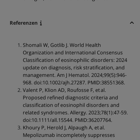
Referenzen
Shomali W, Gotlib J. World Health
Organization and International Consensus
Classification of eosinophilic disorders: 2024
update on diagnosis, risk stratification, and
management. Am J Hematol. 2024;99(5):946-
968. doi:10.1002/ajh.27287. PMID:38551368.
Valent P, Klion AD, Roufosse F, et al.
Proposed refined diagnostic criteria and
classification of eosinophil disorders and
related syndromes. Allergy. 2023;78(1):47-59.
doi:10.1111/all.15544. PMID:36207764.
Khoury P, Herold J, Alpaugh A, et al.
Mepolizumab incompletely suppresses