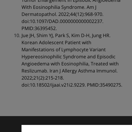
Tumor Enlargement in Episodic Angioedema
With Eosinophilia Syndrome. Am J
Dermatopathol. 2022;44(12):968-970.
doi:10.1097/DAD.0000000000002237.
PMID:36395452.
Jue JH, Shim YJ, Park S, Kim D-H, Jung HR.
Korean Adolescent Patient with
Manifestations of Lymphocyte Variant
Hypereosinophilic Syndrome and Episodic
Angioedema with Eosinophilia, Treated with
Reslizumab. Iran J Allergy Asthma Immunol.
2022;21(2):215-218.
doi:10.18502/ijaai.v21i2.9229. PMID:35490275.