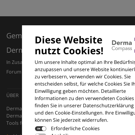
Gemeinsam für Exzellenz in der
Diese Website
nutzt Cookies!
Dermatologie
Um unsere Inhalte optimal an Ihre Bedürfni
In Zusammenarbeit mit dem European Dermatology
anzupassen und unsere Website kontinuierl
Forum (EDF) und Euroderm Excellence
zu verbessern, verwenden wir Cookies. Sie
entscheiden selbst, für welche Cookies Sie I
Einwilligung geben möchten. Detaillierte
ÜBER
Informationen zu den verwendeten Cookies
finden Sie in unserer Datenschutzerklärung
DermaCompass ist Ihr digitaler Kompass für die
und den Cookie-Einstellungen. Ihre Einwilli
Dermatologie – mit Wissen, Bildern und praktischen
können Sie jederzeit widerrufen.
Tools für den klinischen Alltag.
Erforderliche Cookies