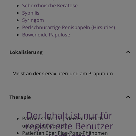
Seborrhoische Keratose
Syphilis
Syringom
Perlschnurartige Penispapeln (Hirsuties)
Bowenoide Papulose
Lokalisierung
Meist an der Cervix uteri und am Präputium.
Therapie
Der Inhalt ist nur für
Partner sollte auf jeden Fall ärztlich
registrierte Benutzer
untersucht werden!
Patienten über Ping-Pong-Phänomen