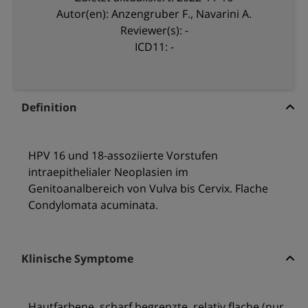
Autor(en): Anzengruber F., Navarini A.
Reviewer(s): -
ICD11: -
Definition
HPV 16 und 18-assoziierte Vorstufen
intraepithelialer Neoplasien im
Genitoanalbereich von Vulva bis Cervix. Flache
Condylomata acuminata.
Klinische Symptome
Hautfarbene, scharf begrenzte, relativ flache (nur