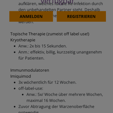
verfügbar
aufklären, welches für die Re-Infektion durch
den unbehandelten Partner steht. Deshalb
sollten beide Partner gleichzeitig behandelt
ANMELDEN
REGISTRIEREN
werden.
Topische Therapie (zumeist off label use!)
Kryotherapie
Anw.: 2x bis 15 Sekunden.
Anm.: effektiv, billig, kurzzeitig unangenehm
für Patienten.
Immunmodulatoren
Imiquimod
3x wöchentlich für 12 Wochen.
off-label-use:
Anw.: 5x/ Woche über mehrere Wochen,
maximal 16 Wochen.
Zuvor Abtragung der Warzenoberfläche
notwendig.