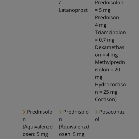
/
Prednisolon
Latanoprost
= 5 mg
Prednison =
4 mg
Triamcinolon
= 0.7 mg
Dexamethas
on = 4 mg
Methylpredn
isolon = 20
mg
Hydrocortiso
n = 25 mg
Cortison]
Prednisolo
Prednisolo
Posaconaz
n
n
ol
[Äquivalenzd
[Äquivalenzd
osen: 5 mg
osen: 5 mg