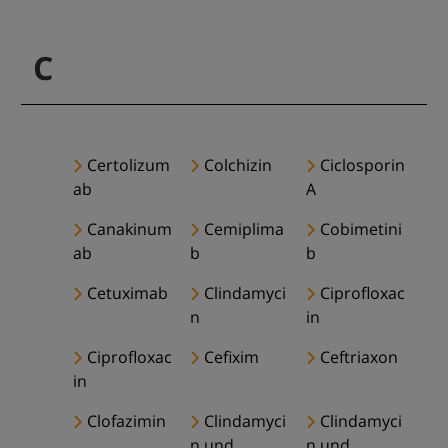
C
Certolizum
Colchizin
Ciclosporin
ab
A
Canakinum
Cemiplima
Cobimetini
ab
b
b
Cetuximab
Clindamyci
Ciprofloxac
n
in
Ciprofloxac
Cefixim
Ceftriaxon
in
Clofazimin
Clindamyci
Clindamyci
n und
n und