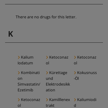
There are no drugs for this letter.
K
Kalium
Ketoconaz
Ketoconaz
Iodatum
ol
ol
Kombinati
Kürettage
Kokusnuss
on
und
-Öl
Simvastatin/
Elektrodesikk
Ezetimib
ation
Ketoconaz
Kamilllenex
Kaliumiodi
ol
trakt
d