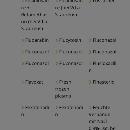
Fusidinsäu
Fusidinsäu
Foscarnet
re +
re (bei Vd.a.
Betamethas
S. aureus)
on (bei Vd.a.
S. aureus)
Fludarabin
Flucytosin
Fluconazol
Fluconazol
Fluconazol
Fluconazol
Fluconazol
Fluconazol
Flucloxacilli
n
Flavoxat
Fresh
Finasterid
frozen
plasma
Fexofenadi
Fexofenadi
Feuchte
n
n
Verbände
mit NaCl
0,9%-Lsg. bei