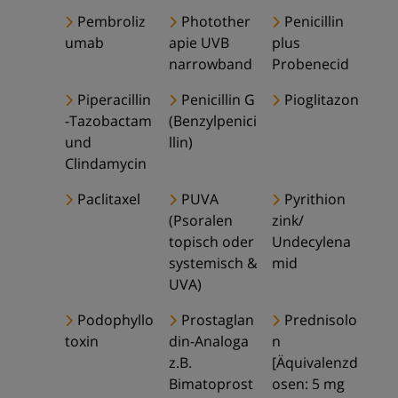
Pembroliz
Photother
Penicillin
umab
apie UVB
plus
narrowband
Probenecid
Piperacillin
Penicillin G
Pioglitazon
-Tazobactam
(Benzylpenici
und
llin)
Clindamycin
Paclitaxel
PUVA
Pyrithion
(Psoralen
zink/
topisch oder
Undecylena
systemisch &
mid
UVA)
Podophyllo
Prostaglan
Prednisolo
toxin
din-Analoga
n
z.B.
[Äquivalenzd
Bimatoprost
osen: 5 mg