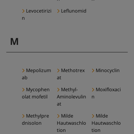
Levocetirizi
Leflunomid
n
M
Mepolizum
Methotrex
Minocyclin
ab
at
Mycophen
Methyl-
Moxifloxaci
olat mofetil
Aminolevulin
n
at
Methylpre
Milde
Milde
dnisolon
Hautwaschlo
Hautwaschlo
tion
tion