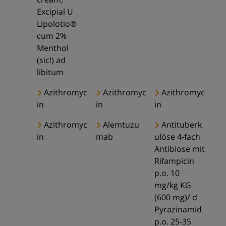
Excipial U
Lipolotio®
cum 2%
Menthol
(sic!) ad
libitum
Azithromyc
Azithromyc
Azithromyc
in
in
in
Azithromyc
Alemtuzu
Antituberk
in
mab
ulöse 4-fach
Antibiose mit
Rifampicin
p.o. 10
mg/kg KG
(600 mg)/ d
Pyrazinamid
p.o. 25-35