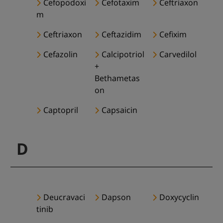
Cefopodoxi
Cefotaxim
Ceftriaxon
m
Ceftriaxon
Ceftazidim
Cefixim
Cefazolin
Calcipotriol
Carvedilol
+
Bethametas
on
Captopril
Capsaicin
D
Deucravaci
Dapson
Doxycyclin
tinib