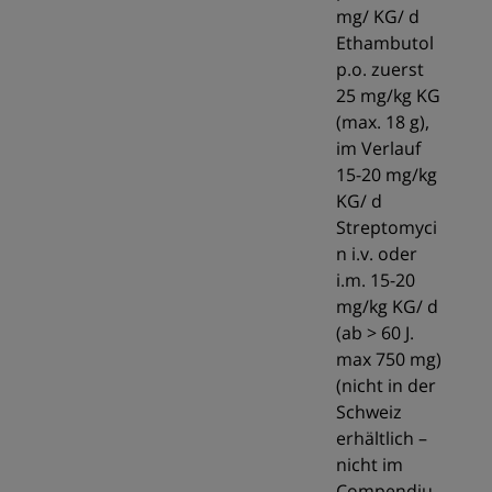
mg/ KG/ d
Ethambutol
p.o. zuerst
25 mg/kg KG
(max. 18 g),
im Verlauf
15-20 mg/kg
KG/ d
Streptomyci
n i.v. oder
i.m. 15-20
mg/kg KG/ d
(ab > 60 J.
max 750 mg)
(nicht in der
Schweiz
erhältlich –
nicht im
Compendiu