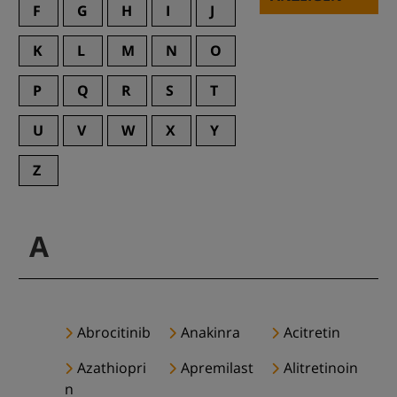
F
G
H
I
J
K
L
M
N
O
P
Q
R
S
T
U
V
W
X
Y
Z
A
Abrocitinib
Anakinra
Acitretin
Azathiopri
Apremilast
Alitretinoin
n