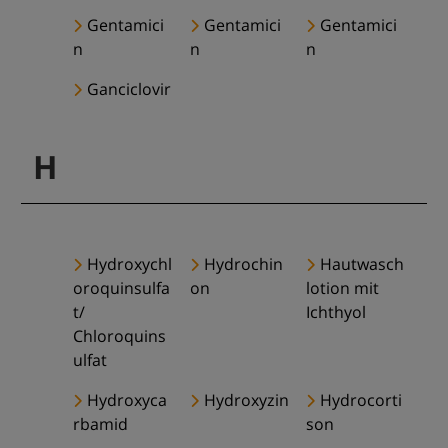
Gentamici
Gentamici
Gentamici
n
n
n
Ganciclovir
H
Hydroxychl
Hydrochin
Hautwasch
oroquinsulfa
on
lotion mit
t/
Ichthyol
Chloroquins
ulfat
Hydroxyca
Hydroxyzin
Hydrocorti
rbamid
son