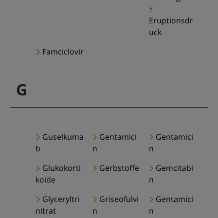
↑
Eruptionsdr
uck
Famciclovir
G
Guselkuma
Gentamici
Gentamici
b
n
n
Glukokorti
Gerbstoffe
Gemcitabi
koide
n
Glyceryltri
Griseofulvi
Gentamici
nitrat
n
n