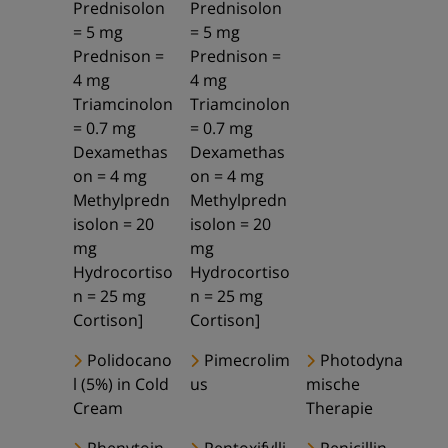
Prednisolon
Prednisolon
= 5 mg
= 5 mg
Prednison =
Prednison =
4 mg
4 mg
Triamcinolon
Triamcinolon
= 0.7 mg
= 0.7 mg
Dexamethas
Dexamethas
on = 4 mg
on = 4 mg
Methylpredn
Methylpredn
isolon = 20
isolon = 20
mg
mg
Hydrocortiso
Hydrocortiso
n = 25 mg
n = 25 mg
Cortison]
Cortison]
Polidocano
Pimecrolim
Photodyna
l (5%) in Cold
us
mische
Cream
Therapie