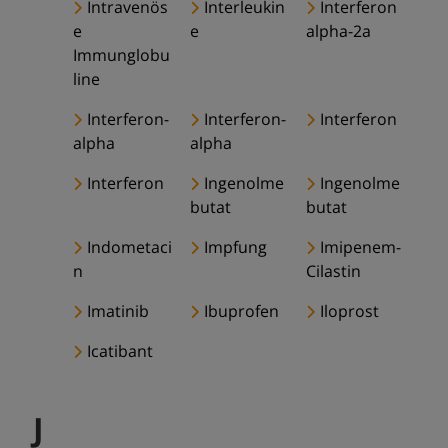
Intravenös
Interleukin
Interferon
e
e
alpha-2a
Immunglobu
line
Interferon-
Interferon-
Interferon
alpha
alpha
Interferon
Ingenolme
Ingenolme
butat
butat
Indometaci
Impfung
Imipenem-
n
Cilastin
Imatinib
Ibuprofen
Iloprost
Icatibant
J