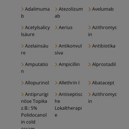
Adalimuma
Atezolizum
Avelumab
b
ab
Acetylsalicy
Aerius
Azithromyc
lsäure
in
Azelainsäu
Antikonvul
Antibiotika
re
siva
Amputatio
Ampicillin
Alprostadil
n
Allopurinol
Allethrin I
Abatacept
Antiprurigi
Antiseptisc
Azithromyc
nöse Topika
he
in
z.B.: 5%
Lokaltherapi
Polidocanol
e
in cold
cream,