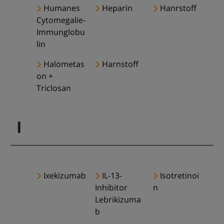
Humanes
Heparin
Hanrstoff
Cytomegalie-
Immunglobu
lin
Halometas
Harnstoff
on +
Triclosan
I
Ixekizumab
IL-13-
Isotretinoi
Inhibitor
n
Lebrikizuma
b