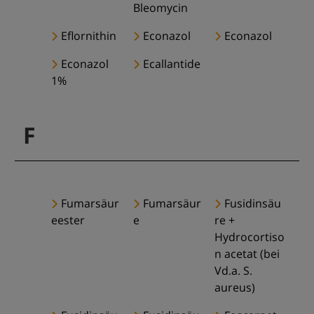
Bleomycin
Eflornithin
Econazol
Econazol
Econazol
Ecallantide
1%
F
Fumarsäur
Fumarsäur
Fusidinsäu
eester
e
re +
Hydrocortiso
n acetat (bei
Vd.a. S.
aureus)