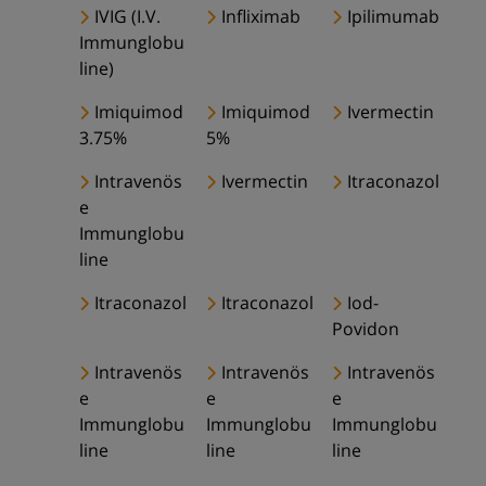
IVIG (I.V.
Infliximab
Ipilimumab
Immunglobu
line)
Imiquimod
Imiquimod
Ivermectin
3.75%
5%
Intravenös
Ivermectin
Itraconazol
e
Immunglobu
line
Itraconazol
Itraconazol
Iod-
Povidon
Intravenös
Intravenös
Intravenös
e
e
e
Immunglobu
Immunglobu
Immunglobu
line
line
line