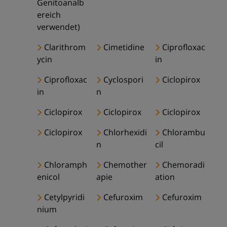
Genitoanalb
ereich
verwendet)
Clarithrom
Cimetidine
Ciprofloxac
ycin
in
Ciprofloxac
Cyclospori
Ciclopirox
in
n
Ciclopirox
Ciclopirox
Ciclopirox
Ciclopirox
Chlorhexidi
Chlorambu
n
cil
Chloramph
Chemother
Chemoradi
enicol
apie
ation
Cetylpyridi
Cefuroxim
Cefuroxim
nium