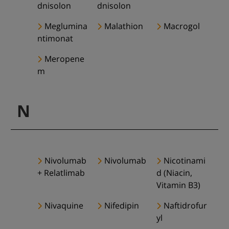
dnisolon
dnisolon
Meglumina
Malathion
Macrogol
ntimonat
Meropene
m
N
Nivolumab
Nivolumab
Nicotinami
+ Relatlimab
d (Niacin,
Vitamin B3)
Nivaquine
Nifedipin
Naftidrofur
yl