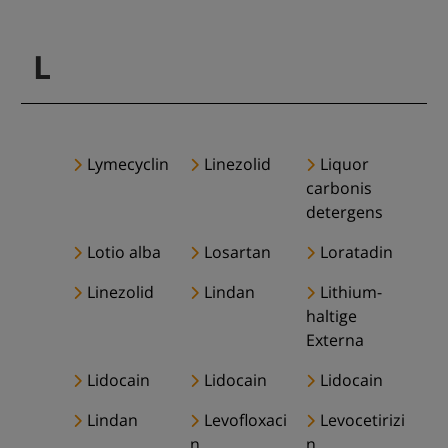
L
Lymecyclin
Linezolid
Liquor
carbonis
detergens
Lotio alba
Losartan
Loratadin
Linezolid
Lindan
Lithium-
haltige
Externa
Lidocain
Lidocain
Lidocain
Lindan
Levofloxaci
Levocetirizi
n
n