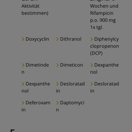
Aktivität
Wochen und
bestimmen)
Rifampicin
p.o. 900 mg
1x tgl.
Doxycyclin
Dithranol
Diphenylcy
clopropenon
(DCP)
Dimetinde
Dimeticon
Dexpanthe
n
nol
Dexpanthe
Desloratad
Desloratad
nol
in
in
Deferoxam
Daptomyci
in
n