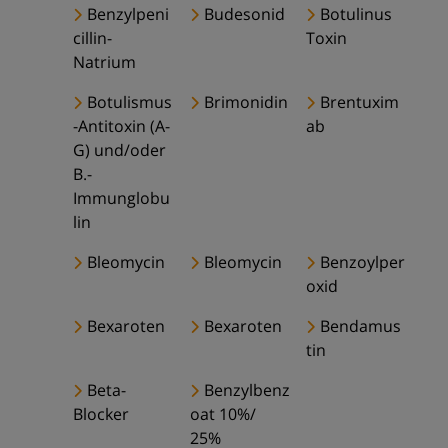
Benzylpeni
Budesonid
Botulinus
cillin-
Toxin
Natrium
Botulismus
Brimonidin
Brentuxim
-Antitoxin (A-
ab
G) und/oder
B.-
Immunglobu
lin
Bleomycin
Bleomycin
Benzoylper
oxid
Bexaroten
Bexaroten
Bendamus
tin
Beta-
Benzylbenz
Blocker
oat 10%/
25%