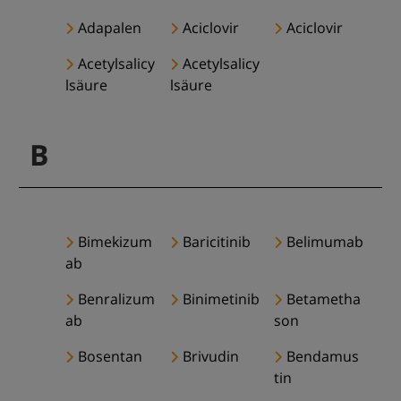
Adapalen
Aciclovir
Aciclovir
Acetylsalicy
Acetylsalicy
lsäure
lsäure
B
Bimekizum
Baricitinib
Belimumab
ab
Benralizum
Binimetinib
Betametha
ab
son
Bosentan
Brivudin
Bendamus
tin