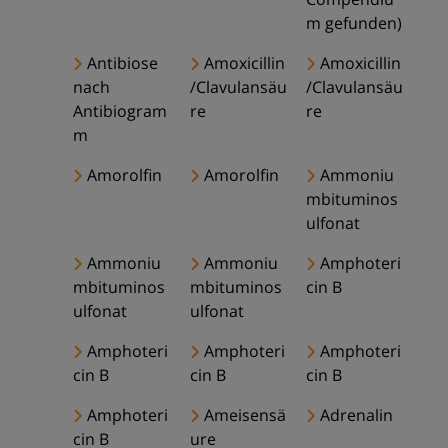
m gefunden)
Antibiose
Amoxicillin
Amoxicillin
nach
/Clavulansäu
/Clavulansäu
Antibiogram
re
re
m
Amorolfin
Amorolfin
Ammoniu
mbituminos
ulfonat
Ammoniu
Ammoniu
Amphoteri
mbituminos
mbituminos
cin B
ulfonat
ulfonat
Amphoteri
Amphoteri
Amphoteri
cin B
cin B
cin B
Amphoteri
Ameisensä
Adrenalin
cin B
ure