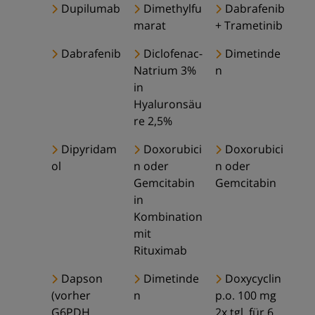
Dupilumab
Dimethylfu
Dabrafenib
marat
+ Trametinib
Dabrafenib
Diclofenac-
Dimetinde
Natrium 3%
n
in
Hyaluronsäu
re 2,5%
Dipyridam
Doxorubici
Doxorubici
ol
n oder
n oder
Gemcitabin
Gemcitabin
in
Kombination
mit
Rituximab
Dapson
Dimetinde
Doxycyclin
(vorher
n
p.o. 100 mg
G6PDH
2x tgl. für 6