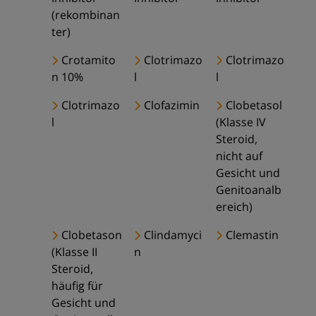
(rekombinan
ter)
Crotamito
Clotrimazo
Clotrimazo
n 10%
l
l
Clotrimazo
Clofazimin
Clobetasol
l
(Klasse IV
Steroid,
nicht auf
Gesicht und
Genitoanalb
ereich)
Clobetason
Clindamyci
Clemastin
(Klasse II
n
Steroid,
häufig für
Gesicht und