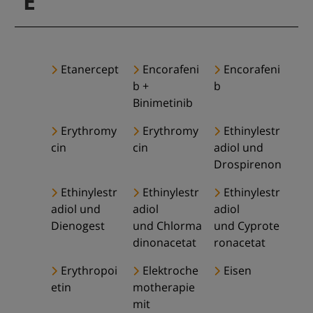
E
Etanercept
Encorafeni
Encorafeni
b +
b
Binimetinib
Erythromy
Erythromy
Ethinylestr
cin
cin
adiol und
Drospirenon
Ethinylestr
Ethinylestr
Ethinylestr
adiol und
adiol
adiol
Dienogest
und Chlorma
und Cyprote
dinonacetat
ronacetat
Erythropoi
Elektroche
Eisen
etin
motherapie
mit