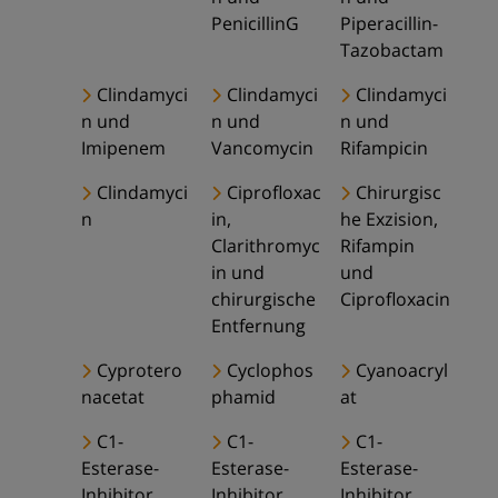
PenicillinG
Piperacillin-
Tazobactam
Clindamyci
Clindamyci
Clindamyci
n und
n und
n und
Imipenem
Vancomycin
Rifampicin
Clindamyci
Ciprofloxac
Chirurgisc
n
in,
he Exzision,
Clarithromyc
Rifampin
in und
und
chirurgische
Ciprofloxacin
Entfernung
Cyprotero
Cyclophos
Cyanoacryl
nacetat
phamid
at
C1-
C1-
C1-
Esterase-
Esterase-
Esterase-
Inhibitor
Inhibitor
Inhibitor