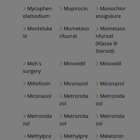
Mycophen
Mupirocin
Monochlor
olatsodium
essigsäure
Monteluka
Mometaso
Mometaso
st
nfuorat
nfuroat
(Klasse III
Steroid)
Moh´s
Minoxidil
Minoxidil
surgery
Miltefosin
Miconazol
Miconazol
Miconazol
Metronida
Metronida
zol
zol
Metronida
Metronida
Metronida
zol
zol
zol
Methylpre
Methylpre
Melatonin