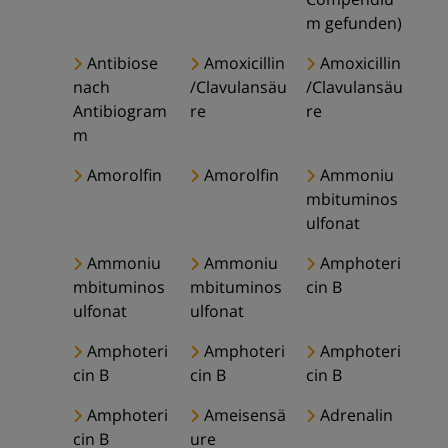
m gefunden)
Antibiose
Amoxicillin
Amoxicillin
nach
/Clavulansäu
/Clavulansäu
Antibiogram
re
re
m
Amorolfin
Amorolfin
Ammoniu
mbituminos
ulfonat
Ammoniu
Ammoniu
Amphoteri
mbituminos
mbituminos
cin B
ulfonat
ulfonat
Amphoteri
Amphoteri
Amphoteri
cin B
cin B
cin B
Amphoteri
Ameisensä
Adrenalin
cin B
ure