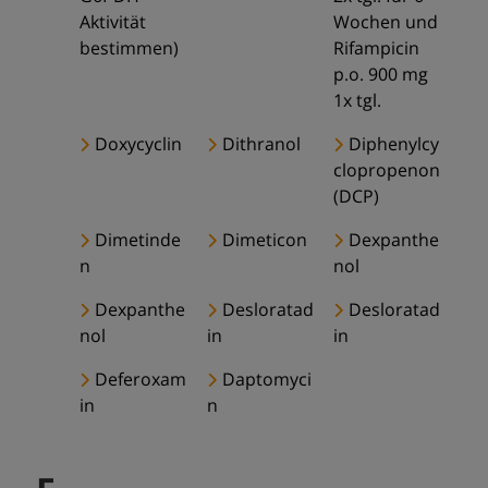
Aktivität
Wochen und
bestimmen)
Rifampicin
p.o. 900 mg
1x tgl.
Doxycyclin
Dithranol
Diphenylcy
clopropenon
(DCP)
Dimetinde
Dimeticon
Dexpanthe
n
nol
Dexpanthe
Desloratad
Desloratad
nol
in
in
Deferoxam
Daptomyci
in
n