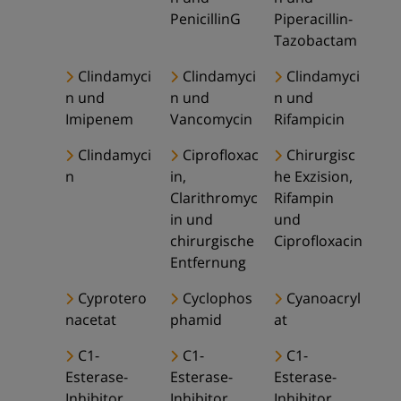
PenicillinG
Piperacillin-
Tazobactam
Clindamyci
Clindamyci
Clindamyci
n und
n und
n und
Imipenem
Vancomycin
Rifampicin
Clindamyci
Ciprofloxac
Chirurgisc
n
in,
he Exzision,
Clarithromyc
Rifampin
in und
und
chirurgische
Ciprofloxacin
Entfernung
Cyprotero
Cyclophos
Cyanoacryl
nacetat
phamid
at
C1-
C1-
C1-
Esterase-
Esterase-
Esterase-
Inhibitor
Inhibitor
Inhibitor