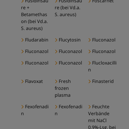
Fusidinsäu
Fusidinsäu
Foscarnet
re +
re (bei Vd.a.
Betamethas
S. aureus)
on (bei Vd.a.
S. aureus)
Fludarabin
Flucytosin
Fluconazol
Fluconazol
Fluconazol
Fluconazol
Fluconazol
Fluconazol
Flucloxacilli
n
Flavoxat
Fresh
Finasterid
frozen
plasma
Fexofenadi
Fexofenadi
Feuchte
n
n
Verbände
mit NaCl
0,9%-Lsg. bei