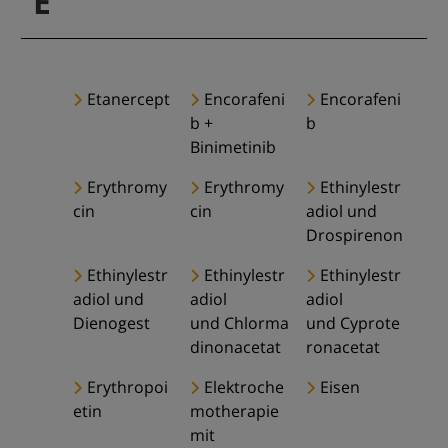
E
Etanercept
Encorafeni
Encorafeni
b +
b
Binimetinib
Erythromy
Erythromy
Ethinylestr
cin
cin
adiol und
Drospirenon
Ethinylestr
Ethinylestr
Ethinylestr
adiol und
adiol
adiol
Dienogest
und Chlorma
und Cyprote
dinonacetat
ronacetat
Erythropoi
Elektroche
Eisen
etin
motherapie
mit