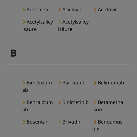
Adapalen
Aciclovir
Aciclovir
Acetylsalicy
Acetylsalicy
lsäure
lsäure
B
Bimekizum
Baricitinib
Belimumab
ab
Benralizum
Binimetinib
Betametha
ab
son
Bosentan
Brivudin
Bendamus
tin