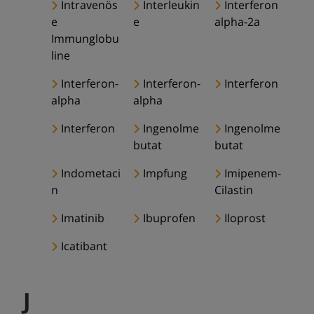
Intravenös
Interleukin
Interferon
e
e
alpha-2a
Immunglobu
line
Interferon-
Interferon-
Interferon
alpha
alpha
Interferon
Ingenolme
Ingenolme
butat
butat
Indometaci
Impfung
Imipenem-
n
Cilastin
Imatinib
Ibuprofen
Iloprost
Icatibant
J