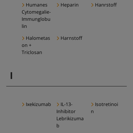
Humanes
Heparin
Hanrstoff
Cytomegalie-
Immunglobu
lin
Halometas
Harnstoff
on +
Triclosan
I
Ixekizumab
IL-13-
Isotretinoi
Inhibitor
n
Lebrikizuma
b