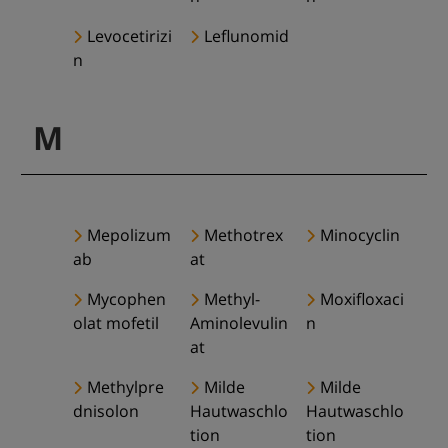
Levocetirizi
Leflunomid
n
M
Mepolizum
Methotrex
Minocyclin
ab
at
Mycophen
Methyl-
Moxifloxaci
olat mofetil
Aminolevulin
n
at
Methylpre
Milde
Milde
dnisolon
Hautwaschlo
Hautwaschlo
tion
tion