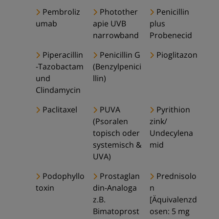
Pembroliz
Photother
Penicillin
umab
apie UVB
plus
narrowband
Probenecid
Piperacillin
Penicillin G
Pioglitazon
-Tazobactam
(Benzylpenici
und
llin)
Clindamycin
Paclitaxel
PUVA
Pyrithion
(Psoralen
zink/
topisch oder
Undecylena
systemisch &
mid
UVA)
Podophyllo
Prostaglan
Prednisolo
toxin
din-Analoga
n
z.B.
[Äquivalenzd
Bimatoprost
osen: 5 mg