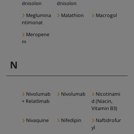
dnisolon
dnisolon
Meglumina
Malathion
Macrogol
ntimonat
Meropene
m
N
Nivolumab
Nivolumab
Nicotinami
+ Relatlimab
d (Niacin,
Vitamin B3)
Nivaquine
Nifedipin
Naftidrofur
yl