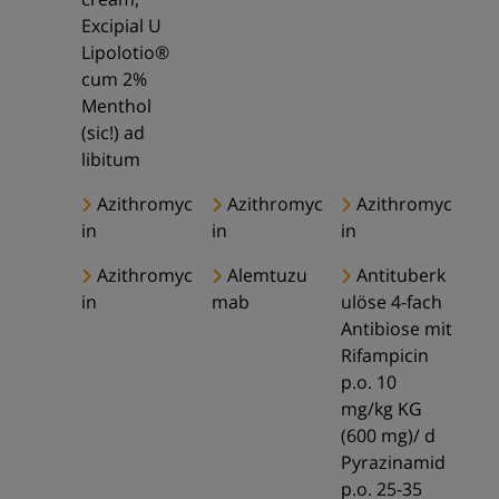
Excipial U
Lipolotio®
cum 2%
Menthol
(sic!) ad
libitum
Azithromyc
Azithromyc
Azithromyc
in
in
in
Azithromyc
Alemtuzu
Antituberk
in
mab
ulöse 4-fach
Antibiose mit
Rifampicin
p.o. 10
mg/kg KG
(600 mg)/ d
Pyrazinamid
p.o. 25-35