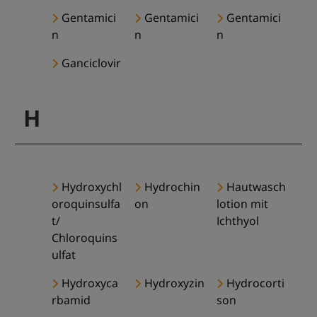
Gentamici
Gentamici
Gentamici
n
n
n
Ganciclovir
H
Hydroxychl
Hydrochin
Hautwasch
oroquinsulfa
on
lotion mit
t/
Ichthyol
Chloroquins
ulfat
Hydroxyca
Hydroxyzin
Hydrocorti
rbamid
son