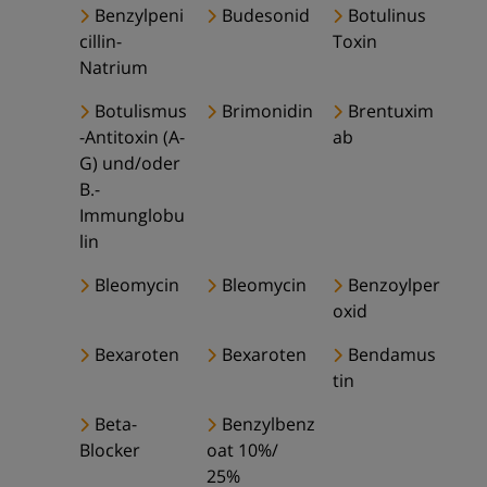
Benzylpeni
Budesonid
Botulinus
cillin-
Toxin
Natrium
Botulismus
Brimonidin
Brentuxim
-Antitoxin (A-
ab
G) und/oder
B.-
Immunglobu
lin
Bleomycin
Bleomycin
Benzoylper
oxid
Bexaroten
Bexaroten
Bendamus
tin
Beta-
Benzylbenz
Blocker
oat 10%/
25%