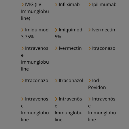
IVIG (I.V.
Infliximab
Ipilimumab
Immunglobu
line)
Imiquimod
Imiquimod
Ivermectin
3.75%
5%
Intravenös
Ivermectin
Itraconazol
e
Immunglobu
line
Itraconazol
Itraconazol
Iod-
Povidon
Intravenös
Intravenös
Intravenös
e
e
e
Immunglobu
Immunglobu
Immunglobu
line
line
line