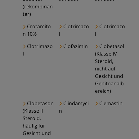
(rekombinan
ter)
Crotamito
Clotrimazo
Clotrimazo
n 10%
l
l
Clotrimazo
Clofazimin
Clobetasol
l
(Klasse IV
Steroid,
nicht auf
Gesicht und
Genitoanalb
ereich)
Clobetason
Clindamyci
Clemastin
(Klasse II
n
Steroid,
häufig für
Gesicht und