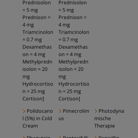
Prednisolon
Prednisolon
= 5 mg
= 5 mg
Prednison =
Prednison =
4 mg
4 mg
Triamcinolon
Triamcinolon
= 0.7 mg
= 0.7 mg
Dexamethas
Dexamethas
on = 4 mg
on = 4 mg
Methylpredn
Methylpredn
isolon = 20
isolon = 20
mg
mg
Hydrocortiso
Hydrocortiso
n = 25 mg
n = 25 mg
Cortison]
Cortison]
Polidocano
Pimecrolim
Photodyna
l (5%) in Cold
us
mische
Cream
Therapie