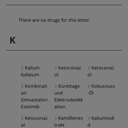
There are no drugs for this letter.
K
Kalium
Ketoconaz
Ketoconaz
Iodatum
ol
ol
Kombinati
Kürettage
Kokusnuss
on
und
-Öl
Simvastatin/
Elektrodesikk
Ezetimib
ation
Ketoconaz
Kamilllenex
Kaliumiodi
ol
trakt
d