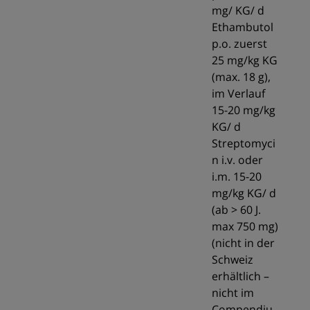
mg/ KG/ d
Ethambutol
p.o. zuerst
25 mg/kg KG
(max. 18 g),
im Verlauf
15-20 mg/kg
KG/ d
Streptomyci
n i.v. oder
i.m. 15-20
mg/kg KG/ d
(ab > 60 J.
max 750 mg)
(nicht in der
Schweiz
erhältlich –
nicht im
Compendiu