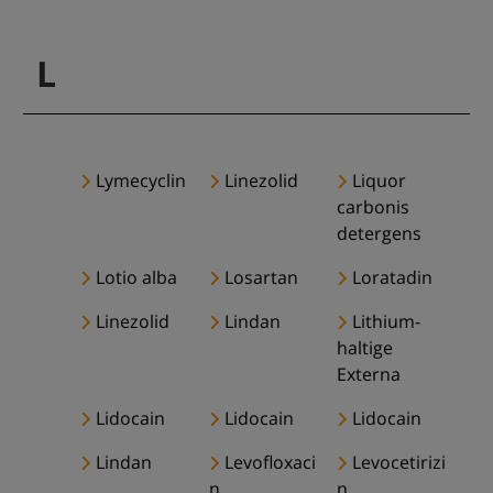
L
Lymecyclin
Linezolid
Liquor
carbonis
detergens
Lotio alba
Losartan
Loratadin
Linezolid
Lindan
Lithium-
haltige
Externa
Lidocain
Lidocain
Lidocain
Lindan
Levofloxaci
Levocetirizi
n
n