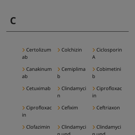
C
Certolizum
Colchizin
Ciclosporin
ab
A
Canakinum
Cemiplima
Cobimetini
ab
b
b
Cetuximab
Clindamyci
Ciprofloxac
n
in
Ciprofloxac
Cefixim
Ceftriaxon
in
Clofazimin
Clindamyci
Clindamyci
n und
n und