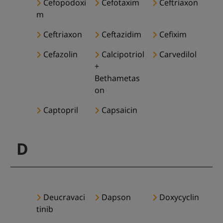
Cefopodoxi
Cefotaxim
Ceftriaxon
m
Ceftriaxon
Ceftazidim
Cefixim
Cefazolin
Calcipotriol
Carvedilol
+
Bethametas
on
Captopril
Capsaicin
D
Deucravaci
Dapson
Doxycyclin
tinib