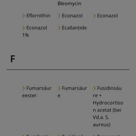
Bleomycin
Eflornithin
Econazol
Econazol
Econazol
Ecallantide
1%
F
Fumarsäur
Fumarsäur
Fusidinsäu
eester
e
re +
Hydrocortiso
n acetat (bei
Vd.a. S.
aureus)