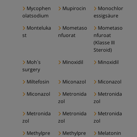
Mycophen
Mupirocin
Monochlor
olatsodium
essigsäure
Monteluka
Mometaso
Mometaso
st
nfuorat
nfuroat
(Klasse III
Steroid)
Moh´s
Minoxidil
Minoxidil
surgery
Miltefosin
Miconazol
Miconazol
Miconazol
Metronida
Metronida
zol
zol
Metronida
Metronida
Metronida
zol
zol
zol
Methylpre
Methylpre
Melatonin