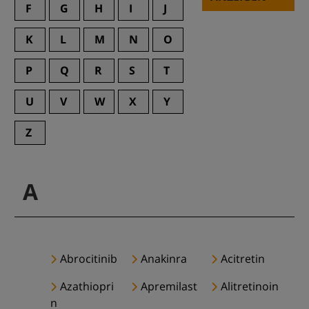
F
G
H
I
J
K
L
M
N
O
P
Q
R
S
T
U
V
W
X
Y
Z
A
Abrocitinib
Anakinra
Acitretin
Azathiopri
Apremilast
Alitretinoin
n