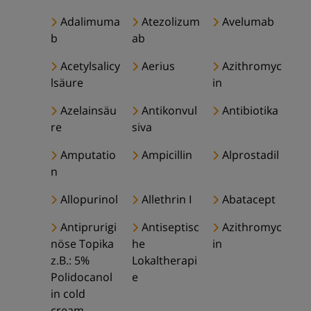
Adalimuma
Atezolizum
Avelumab
b
ab
Acetylsalicy
Aerius
Azithromyc
lsäure
in
Azelainsäu
Antikonvul
Antibiotika
re
siva
Amputatio
Ampicillin
Alprostadil
n
Allopurinol
Allethrin I
Abatacept
Antiprurigi
Antiseptisc
Azithromyc
nöse Topika
he
in
z.B.: 5%
Lokaltherapi
Polidocanol
e
in cold
cream,