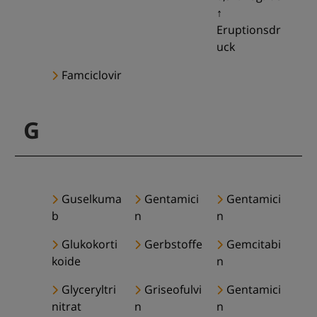
↑
Eruptionsdr
uck
Famciclovir
G
Guselkuma
Gentamici
Gentamici
b
n
n
Glukokorti
Gerbstoffe
Gemcitabi
koide
n
Glyceryltri
Griseofulvi
Gentamici
nitrat
n
n