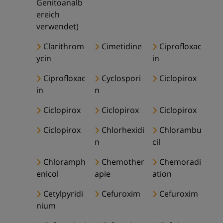
Genitoanalb
ereich
verwendet)
Clarithrom
Cimetidine
Ciprofloxac
ycin
in
Ciprofloxac
Cyclospori
Ciclopirox
in
n
Ciclopirox
Ciclopirox
Ciclopirox
Ciclopirox
Chlorhexidi
Chlorambu
n
cil
Chloramph
Chemother
Chemoradi
enicol
apie
ation
Cetylpyridi
Cefuroxim
Cefuroxim
nium