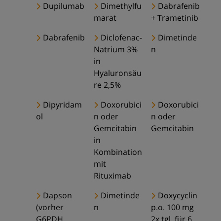
Dupilumab
Dimethylfu
Dabrafenib
marat
+ Trametinib
Dabrafenib
Diclofenac-
Dimetinde
Natrium 3%
n
in
Hyaluronsäu
re 2,5%
Dipyridam
Doxorubici
Doxorubici
ol
n oder
n oder
Gemcitabin
Gemcitabin
in
Kombination
mit
Rituximab
Dapson
Dimetinde
Doxycyclin
(vorher
n
p.o. 100 mg
G6PDH
2x tgl. für 6