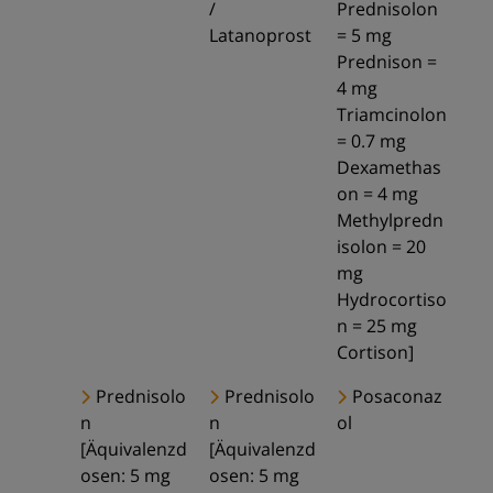
/
Prednisolon
Latanoprost
= 5 mg
Prednison =
4 mg
Triamcinolon
= 0.7 mg
Dexamethas
on = 4 mg
Methylpredn
isolon = 20
mg
Hydrocortiso
n = 25 mg
Cortison]
Prednisolo
Prednisolo
Posaconaz
n
n
ol
[Äquivalenzd
[Äquivalenzd
osen: 5 mg
osen: 5 mg