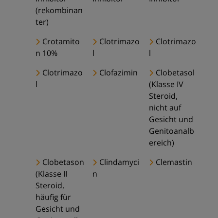
(rekombinan
ter)
Crotamito
Clotrimazo
Clotrimazo
n 10%
l
l
Clotrimazo
Clofazimin
Clobetasol
l
(Klasse IV
Steroid,
nicht auf
Gesicht und
Genitoanalb
ereich)
Clobetason
Clindamyci
Clemastin
(Klasse II
n
Steroid,
häufig für
Gesicht und