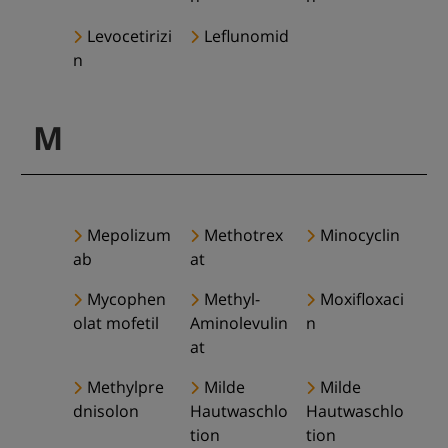
Levocetirizi
Leflunomid
n
M
Mepolizum
Methotrex
Minocyclin
ab
at
Mycophen
Methyl-
Moxifloxaci
olat mofetil
Aminolevulin
n
at
Methylpre
Milde
Milde
dnisolon
Hautwaschlo
Hautwaschlo
tion
tion