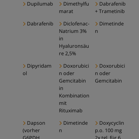
Dupilumab
Dimethylfu
Dabrafenib
marat
+ Trametinib
Dabrafenib
Diclofenac-
Dimetinde
Natrium 3%
n
in
Hyaluronsäu
re 2,5%
Dipyridam
Doxorubici
Doxorubici
ol
n oder
n oder
Gemcitabin
Gemcitabin
in
Kombination
mit
Rituximab
Dapson
Dimetinde
Doxycyclin
(vorher
n
p.o. 100 mg
G6PDH
2x tgl. für 6