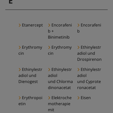
E
Etanercept
Encorafeni
Encorafeni
b +
b
Binimetinib
Erythromy
Erythromy
Ethinylestr
cin
cin
adiol und
Drospirenon
Ethinylestr
Ethinylestr
Ethinylestr
adiol und
adiol
adiol
Dienogest
und Chlorma
und Cyprote
dinonacetat
ronacetat
Erythropoi
Elektroche
Eisen
etin
motherapie
mit