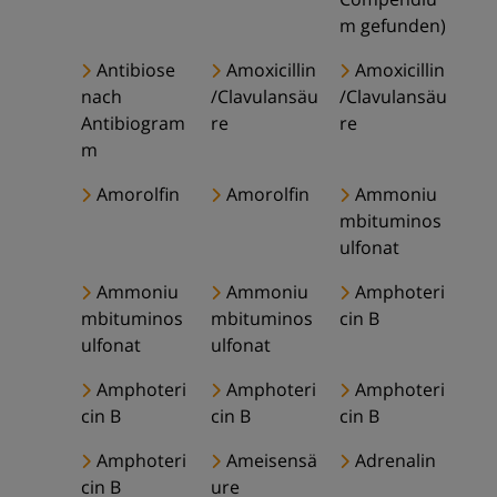
m gefunden)
Antibiose
Amoxicillin
Amoxicillin
nach
/Clavulansäu
/Clavulansäu
Antibiogram
re
re
m
Amorolfin
Amorolfin
Ammoniu
mbituminos
ulfonat
Ammoniu
Ammoniu
Amphoteri
mbituminos
mbituminos
cin B
ulfonat
ulfonat
Amphoteri
Amphoteri
Amphoteri
cin B
cin B
cin B
Amphoteri
Ameisensä
Adrenalin
cin B
ure