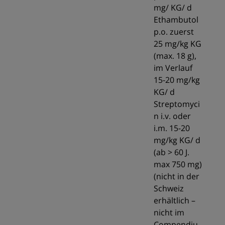
mg/ KG/ d
Ethambutol
p.o. zuerst
25 mg/kg KG
(max. 18 g),
im Verlauf
15-20 mg/kg
KG/ d
Streptomyci
n i.v. oder
i.m. 15-20
mg/kg KG/ d
(ab > 60 J.
max 750 mg)
(nicht in der
Schweiz
erhältlich –
nicht im
Compendiu