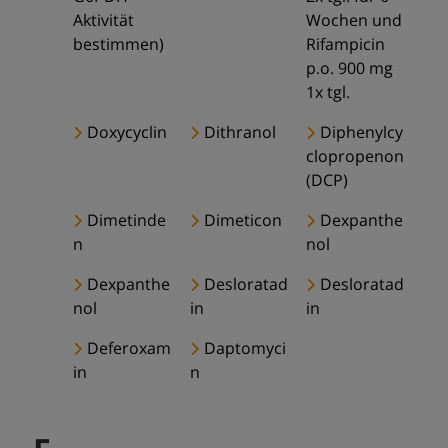
Aktivität
Wochen und
bestimmen)
Rifampicin
p.o. 900 mg
1x tgl.
Doxycyclin
Dithranol
Diphenylcy
clopropenon
(DCP)
Dimetinde
Dimeticon
Dexpanthe
n
nol
Dexpanthe
Desloratad
Desloratad
nol
in
in
Deferoxam
Daptomyci
in
n