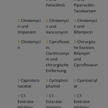
PenicillinG
Piperacillin-
Tazobactam
Clindamyci
Clindamyci
Clindamyci
n und
n und
n und
Imipenem
Vancomycin
Rifampicin
Clindamyci
Ciprofloxac
Chirurgisc
n
in,
he Exzision,
Clarithromyc
Rifampin
in und
und
chirurgische
Ciprofloxacin
Entfernung
Cyprotero
Cyclophos
Cyanoacryl
nacetat
phamid
at
C1-
C1-
C1-
Esterase-
Esterase-
Esterase-
Inhibitor
Inhibitor
Inhibitor