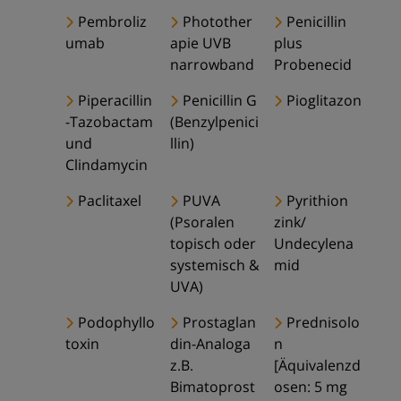
Pembroliz
Photother
Penicillin
umab
apie UVB
plus
narrowband
Probenecid
Piperacillin
Penicillin G
Pioglitazon
-Tazobactam
(Benzylpenici
und
llin)
Clindamycin
Paclitaxel
PUVA
Pyrithion
(Psoralen
zink/
topisch oder
Undecylena
systemisch &
mid
UVA)
Podophyllo
Prostaglan
Prednisolo
toxin
din-Analoga
n
z.B.
[Äquivalenzd
Bimatoprost
osen: 5 mg