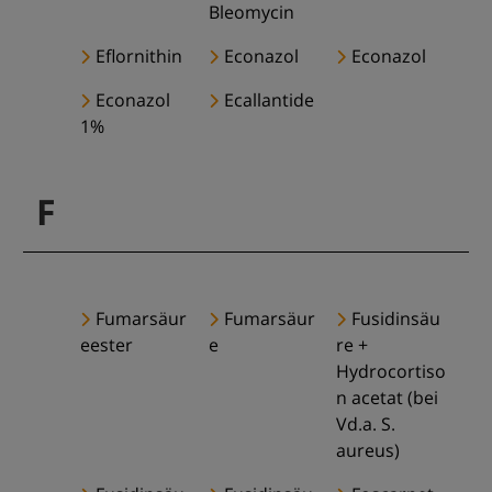
Bleomycin
Eflornithin
Econazol
Econazol
Econazol
Ecallantide
1%
F
Fumarsäur
Fumarsäur
Fusidinsäu
eester
e
re +
Hydrocortiso
n acetat (bei
Vd.a. S.
aureus)