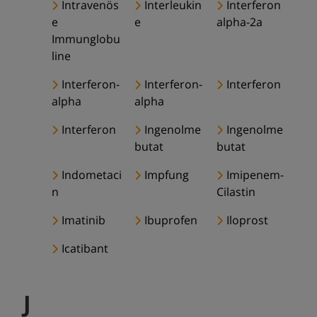
Intravenös
Interleukin
Interferon
e
e
alpha-2a
Immunglobu
line
Interferon-
Interferon-
Interferon
alpha
alpha
Interferon
Ingenolme
Ingenolme
butat
butat
Indometaci
Impfung
Imipenem-
n
Cilastin
Imatinib
Ibuprofen
Iloprost
Icatibant
J