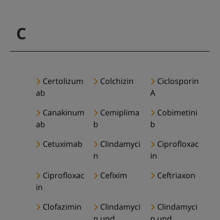
C
Certolizum
Colchizin
Ciclosporin
ab
A
Canakinum
Cemiplima
Cobimetini
ab
b
b
Cetuximab
Clindamyci
Ciprofloxac
n
in
Ciprofloxac
Cefixim
Ceftriaxon
in
Clofazimin
Clindamyci
Clindamyci
n und
n und