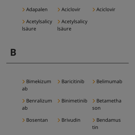
Adapalen
Aciclovir
Aciclovir
Acetylsalicy
Acetylsalicy
lsäure
lsäure
B
Bimekizum
Baricitinib
Belimumab
ab
Benralizum
Binimetinib
Betametha
ab
son
Bosentan
Brivudin
Bendamus
tin