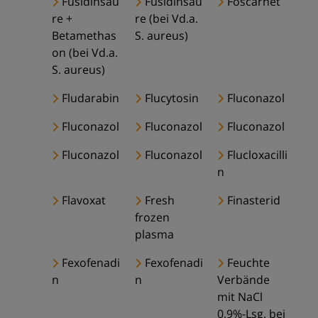
Fusidinsäu
Fusidinsäu
Foscarnet
re +
re (bei Vd.a.
Betamethas
S. aureus)
on (bei Vd.a.
S. aureus)
Fludarabin
Flucytosin
Fluconazol
Fluconazol
Fluconazol
Fluconazol
Fluconazol
Fluconazol
Flucloxacilli
n
Flavoxat
Fresh
Finasterid
frozen
plasma
Fexofenadi
Fexofenadi
Feuchte
n
n
Verbände
mit NaCl
0,9%-Lsg. bei