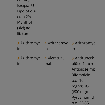
Excipial U
Lipolotio®
cum 2%
Menthol
(sic!) ad
libitum
Azithromyc
Azithromyc
Azithromyc
in
in
in
Azithromyc
Alemtuzu
Antituberk
in
mab
ulöse 4-fach
Antibiose mit
Rifampicin
p.o. 10
mg/kg KG
(600 mg)/ d
Pyrazinamid
p.o. 25-35