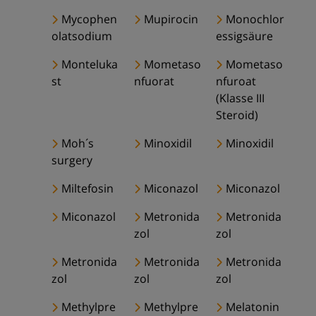
Mycophen
Mupirocin
Monochlor
olatsodium
essigsäure
Monteluka
Mometaso
Mometaso
st
nfuorat
nfuroat
(Klasse III
Steroid)
Moh´s
Minoxidil
Minoxidil
surgery
Miltefosin
Miconazol
Miconazol
Miconazol
Metronida
Metronida
zol
zol
Metronida
Metronida
Metronida
zol
zol
zol
Methylpre
Methylpre
Melatonin