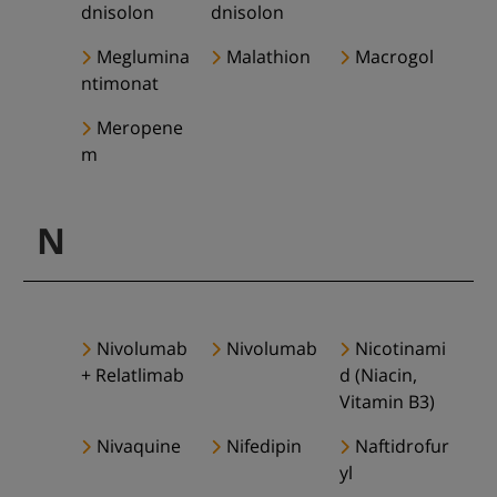
dnisolon
dnisolon
Meglumina
Malathion
Macrogol
ntimonat
Meropene
m
N
Nivolumab
Nivolumab
Nicotinami
+ Relatlimab
d (Niacin,
Vitamin B3)
Nivaquine
Nifedipin
Naftidrofur
yl