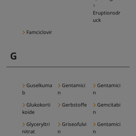
↑
Eruptionsdr
uck
Famciclovir
G
Guselkuma
Gentamici
Gentamici
b
n
n
Glukokorti
Gerbstoffe
Gemcitabi
koide
n
Glyceryltri
Griseofulvi
Gentamici
nitrat
n
n