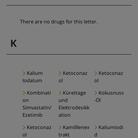
There are no drugs for this letter.
K
Kalium
Ketoconaz
Ketoconaz
Iodatum
ol
ol
Kombinati
Kürettage
Kokusnuss
on
und
-Öl
Simvastatin/
Elektrodesikk
Ezetimib
ation
Ketoconaz
Kamilllenex
Kaliumiodi
ol
trakt
d