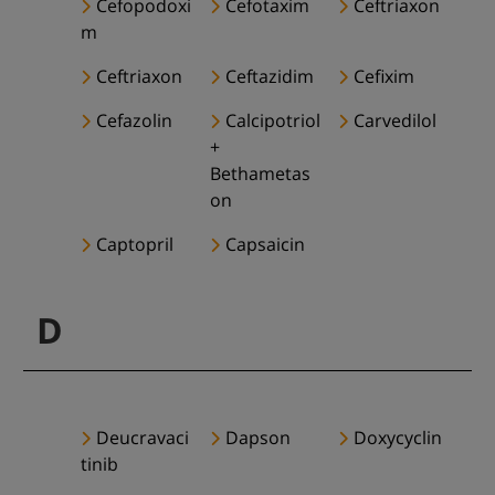
Cefopodoxi
Cefotaxim
Ceftriaxon
m
Ceftriaxon
Ceftazidim
Cefixim
Cefazolin
Calcipotriol
Carvedilol
+
Bethametas
on
Captopril
Capsaicin
D
Deucravaci
Dapson
Doxycyclin
tinib