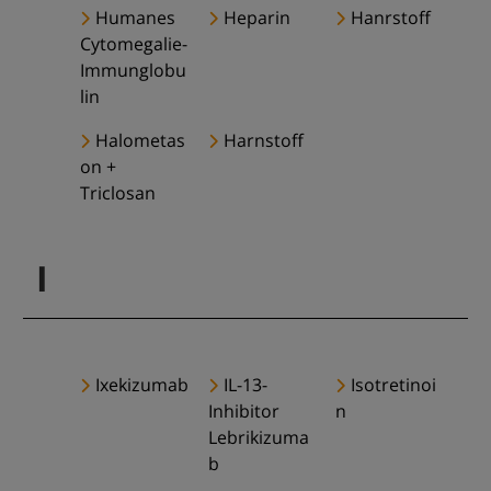
Humanes
Heparin
Hanrstoff
Cytomegalie-
Immunglobu
lin
Halometas
Harnstoff
on +
Triclosan
I
Ixekizumab
IL-13-
Isotretinoi
Inhibitor
n
Lebrikizuma
b