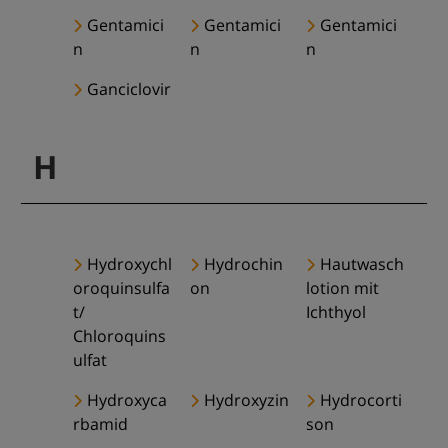
Gentamici
Gentamici
Gentamici
n
n
n
Ganciclovir
H
Hydroxychl
Hydrochin
Hautwasch
oroquinsulfa
on
lotion mit
t/
Ichthyol
Chloroquins
ulfat
Hydroxyca
Hydroxyzin
Hydrocorti
rbamid
son