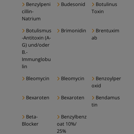
Benzylpeni
Budesonid
Botulinus
cillin-
Toxin
Natrium
Botulismus
Brimonidin
Brentuxim
-Antitoxin (A-
ab
G) und/oder
B.-
Immunglobu
lin
Bleomycin
Bleomycin
Benzoylper
oxid
Bexaroten
Bexaroten
Bendamus
tin
Beta-
Benzylbenz
Blocker
oat 10%/
25%