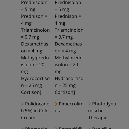
Prednisolon
Prednisolon
= 5 mg
= 5 mg
Prednison =
Prednison =
4 mg
4 mg
Triamcinolon
Triamcinolon
= 0.7 mg
= 0.7 mg
Dexamethas
Dexamethas
on = 4 mg
on = 4 mg
Methylpredn
Methylpredn
isolon = 20
isolon = 20
mg
mg
Hydrocortiso
Hydrocortiso
n = 25 mg
n = 25 mg
Cortison]
Cortison]
Polidocano
Pimecrolim
Photodyna
l (5%) in Cold
us
mische
Cream
Therapie