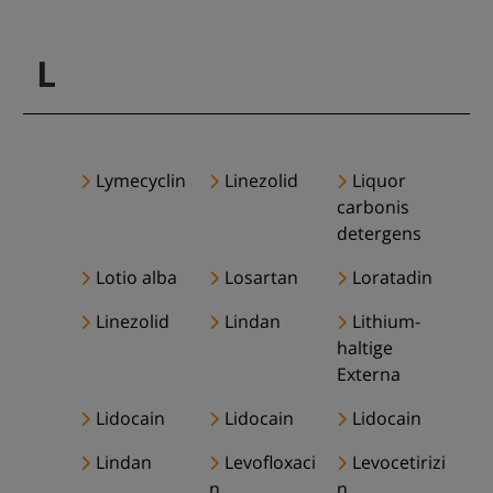
L
Lymecyclin
Linezolid
Liquor
carbonis
detergens
Lotio alba
Losartan
Loratadin
Linezolid
Lindan
Lithium-
haltige
Externa
Lidocain
Lidocain
Lidocain
Lindan
Levofloxaci
Levocetirizi
n
n