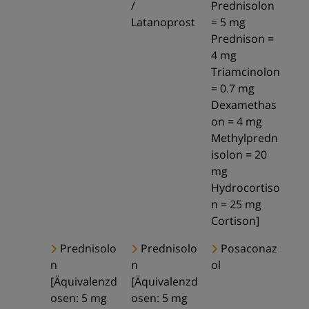
/
Prednisolon
Latanoprost
= 5 mg
Prednison =
4 mg
Triamcinolon
= 0.7 mg
Dexamethas
on = 4 mg
Methylpredn
isolon = 20
mg
Hydrocortiso
n = 25 mg
Cortison]
Prednisolo
Prednisolo
Posaconaz
n
n
ol
[Äquivalenzd
[Äquivalenzd
osen: 5 mg
osen: 5 mg