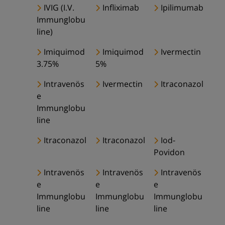
IVIG (I.V.
Infliximab
Ipilimumab
Immunglobu
line)
Imiquimod
Imiquimod
Ivermectin
3.75%
5%
Intravenös
Ivermectin
Itraconazol
e
Immunglobu
line
Itraconazol
Itraconazol
Iod-
Povidon
Intravenös
Intravenös
Intravenös
e
e
e
Immunglobu
Immunglobu
Immunglobu
line
line
line