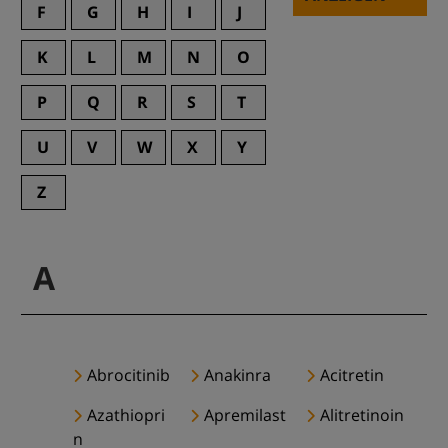
F
G
H
I
J
K
L
M
N
O
P
Q
R
S
T
U
V
W
X
Y
Z
A
Abrocitinib
Anakinra
Acitretin
Azathiopri
Apremilast
Alitretinoin
n