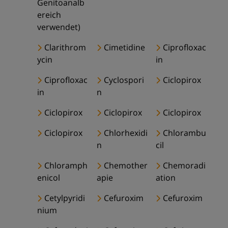
Genitoanalb
ereich
verwendet)
Clarithrom
Cimetidine
Ciprofloxac
ycin
in
Ciprofloxac
Cyclospori
Ciclopirox
in
n
Ciclopirox
Ciclopirox
Ciclopirox
Ciclopirox
Chlorhexidi
Chlorambu
n
cil
Chloramph
Chemother
Chemoradi
enicol
apie
ation
Cetylpyridi
Cefuroxim
Cefuroxim
nium