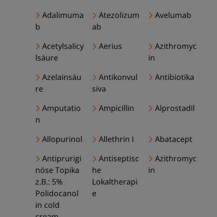
Adalimuma
Atezolizum
Avelumab
b
ab
Acetylsalicy
Aerius
Azithromyc
lsäure
in
Azelainsäu
Antikonvul
Antibiotika
re
siva
Amputatio
Ampicillin
Alprostadil
n
Allopurinol
Allethrin I
Abatacept
Antiprurigi
Antiseptisc
Azithromyc
nöse Topika
he
in
z.B.: 5%
Lokaltherapi
Polidocanol
e
in cold
cream,